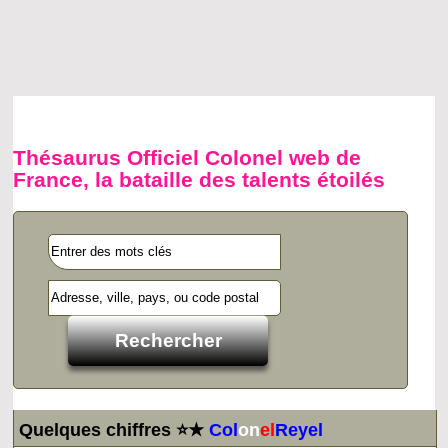
Thésaurus Officiel Colonel web de
France, la bataille des talents étoilés
Quelques chiffres ⭐★
Col
on
el
Reyel