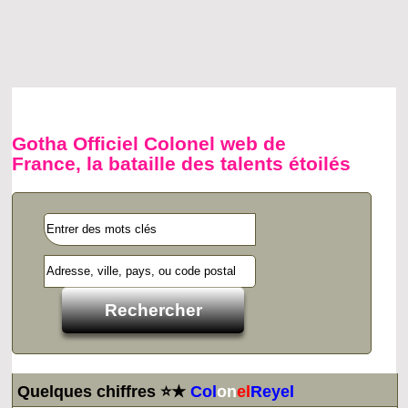
Gotha Officiel Colonel web de
France, la bataille des talents étoilés
Quelques chiffres ⭐★
Col
on
el
Reyel