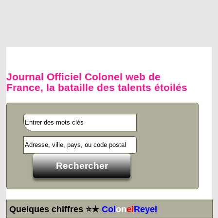
Journal Officiel Colonel web de
France, la bataille des talents étoilés
Quelques chiffres ⭐★
Col
on
el
Reyel