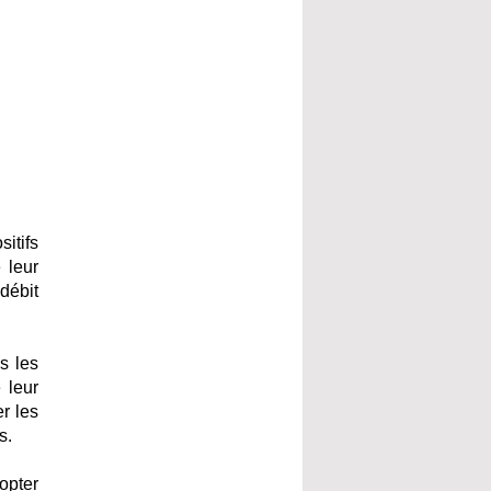
itifs
 leur
 débit
.
s les
 leur
r les
s.
opter