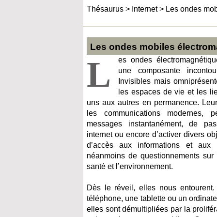
Thésaurus
>
Internet
>
Les ondes mobi
Les ondes mobiles électromag
L
es ondes électromagnétiq
une composante incontou
Invisibles mais omniprésente
les espaces de vie et les li
uns aux autres en permanence. Leur
les communications modernes, pe
messages instantanément, de pass
internet ou encore d’activer divers obj
d’accès aux informations et aux 
néanmoins de questionnements sur le
santé et l’environnement.
Dès le réveil, elles nous entourent. 
téléphone, une tablette ou un ordina
elles sont démultipliées par la prolif