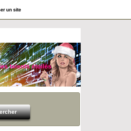
r un site
es talents étoilés