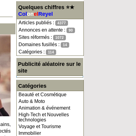
Quelques chiffres ⭐★
Col
on
el
Reyel
Articles publiés :
4377
Annonces en attente :
90
Sites réformés :
1072
Domaines fusillés :
14
Catégories :
114
Publicité aléatoire sur le
site
Catégories
Beauté et Cosmétique
Auto & Moto
Animation & événement
High-Tech et Nouvelles
technologies
ains,
Voyage et Tourisme
ectés
Immobilier