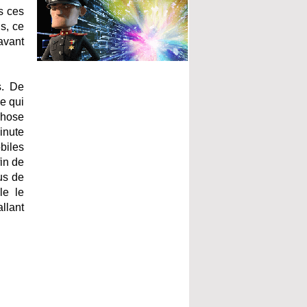
s ces
s, ce
avant
s. De
e qui
chose
inute
biles
in de
us de
le le
llant