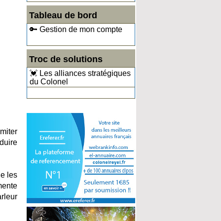
Tableau de bord
🔑 Gestion de mon compte
Troc de solutions
💓 Les alliances stratégiques
du Colonel
miter
duire
e les
mente
rleur