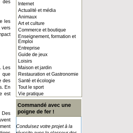
é des
Internet
Actualité et média
Animaux
e les
Art et culture
t vers
Commerce et boutique
mpact
Enseignement, formation et
Emploi
Entreprise
Guide de jeux
Loisirs
. Les
Maison et jardin
n que
Restauration et Gastronomie
e des
Santé et écologie
s. En
Tout le sport
e est
Vie pratique
Commandé avec une
poigne de fer !
. Des
uvent
ement
Conduisez votre projet à la
tions
réussite avec le classeur des