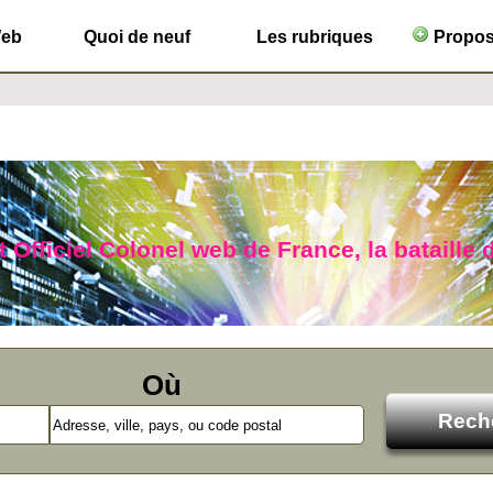
Web
Quoi de neuf
Les rubriques
Propose
 Officiel Colonel web de France, la bataille d
Où