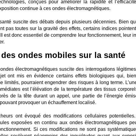
chnologies, conçues pour améliorer la rapidité et l’efficacit
position continue à ces ondes électromagnétiques.
 santé suscite des débats depuis plusieurs décennies. Bien qu
t pas toutes sur la gravité des effets, certains indices pointen
l est donc essentiel de comprendre leur fonctionnement, leur i
er.
s des ondes mobiles sur la santé
ondes électromagnétiques suscite des interrogations légitimes
et ont mis en évidence certains effets biologiques qui, bie
limités, pourraient engendrer des risques à long terme. L’un
édiates est l’élévation de la température des tissus corporel
 près de la tête durant un appel, une partie de l’énergie émis
 pouvant provoquer un échauffement localisé.
cheurs ont évoqué des modifications cellulaires potentielles
lules exposées en continu aux ondes électromagnétiques pe
onctionnement. Si ces modifications ne sont pas systématiqu
lles soulèvent néanmoins des inquiétudes quant aux exposi