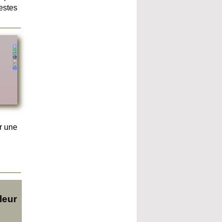
estes
r une
leur