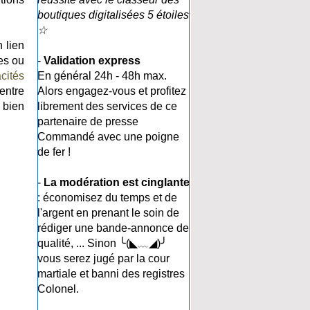
boutiques digitalisées 5 étoiles
☆
 lien
es ou
-
Validation express
cités
En général 24h - 48h max.
entre
Alors engagez-vous et profitez
 bien
librement des services de ce
partenaire de presse
Commandé avec une poigne
de fer !
-
La modération est cinglante
: économisez du temps et de
l'argent en prenant le soin de
rédiger une bande-annonce de
qualité, ... Sinon ╰(◣﹏◢)╯
vous serez jugé par la cour
martiale et banni des registres
Colonel.