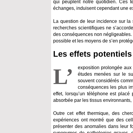
qui peuplent notre quotidien. Ces te
échanges, induisent cependant une ex
La question de leur incidence sur la
recherches scientifiques ne s’accorden
des conséquences non négligeables. I
possible et les moyens de s’en protég
Les effets potentiel
L’
exposition prolongée aux 
études menées sur le suj
souvent considérés comme 
conséquences les plus imm
effet, lorsqu’un téléphone est placé
absorbée par les tissus environnants,
Outre cet effet thermique, des cher
expériences ont montré que des cel
présenter des anomalies dans leur f
synonymes de pathologies graves, e