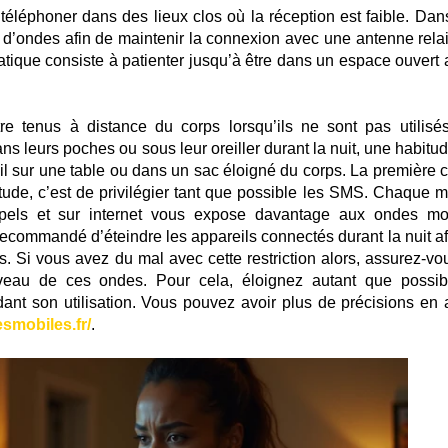
e téléphoner dans des lieux clos où la réception est faible. Dan
 d’ondes afin de maintenir la connexion avec une antenne relai
ratique consiste à patienter jusqu’à être dans un espace ouvert 
re tenus à distance du corps lorsqu’ils ne sont pas utilisé
 leurs poches ou sous leur oreiller durant la nuit, une habitud
eil sur une table ou dans un sac éloigné du corps. La première 
de, c’est de privilégier tant que possible les SMS. Chaque m
els et sur internet vous expose davantage aux ondes mo
ecommandé d’éteindre les appareils connectés durant la nuit af
s. Si vous avez du mal avec cette restriction alors, assurez-vo
rveau de ces ondes. Pour cela, éloignez autant que possib
ant son utilisation. Vous pouvez avoir plus de précisions en a
esmobiles.fr/
.