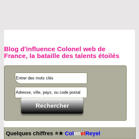
Blog d'influence Colonel web de
France, la bataille des talents étoilés
Quelques chiffres ⭐★
Col
on
el
Reyel