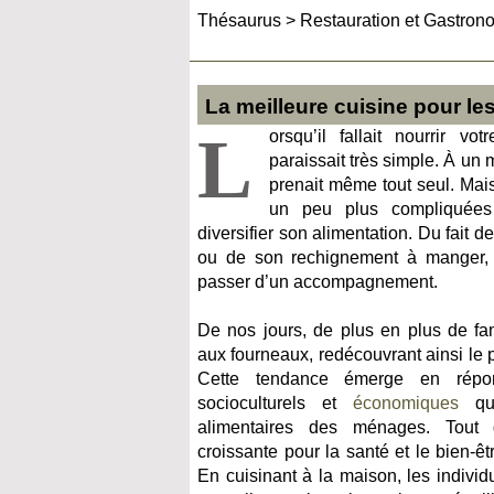
Thésaurus
>
Restauration et Gastron
La meilleure cuisine pour les
L
orsqu’il fallait nourrir vo
paraissait très simple. À un
prenait même tout seul. Mai
un peu plus compliquée
diversifier son alimentation. Du fait d
ou de son rechignement à manger,
passer d’un accompagnement.
De nos jours, de plus en plus de fam
aux fourneaux, redécouvrant ainsi le p
Cette tendance émerge en répon
socioculturels et
économiques
qui
alimentaires des ménages. Tout d
croissante pour la santé et le bien-ê
En cuisinant à la maison, les individu