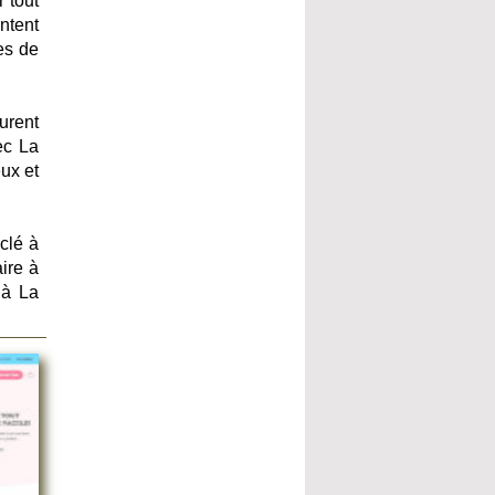
 tout
entent
es de
urent
ec La
ux et
 clé à
ire à
 à La