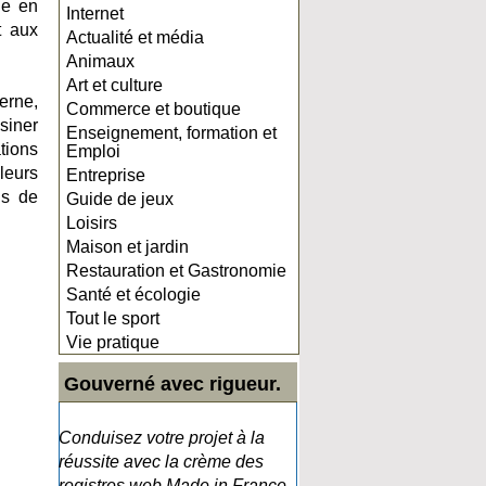
ne en
Internet
t aux
Actualité et média
Animaux
Art et culture
erne,
Commerce et boutique
siner
Enseignement, formation et
tions
Emploi
leurs
Entreprise
us de
Guide de jeux
Loisirs
Maison et jardin
Restauration et Gastronomie
Santé et écologie
Tout le sport
Vie pratique
Gouverné avec rigueur.
Conduisez votre projet à la
réussite avec la crème des
registres web Made in France