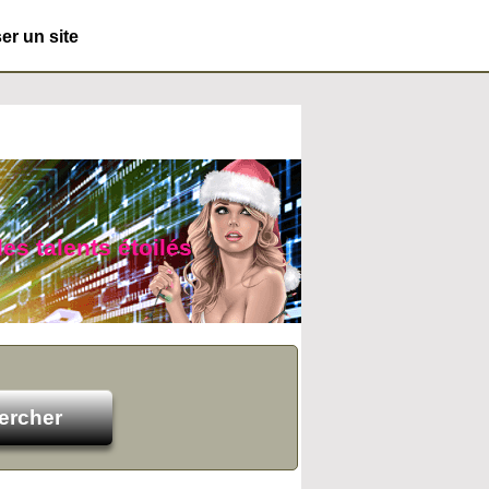
r un site
es talents étoilés