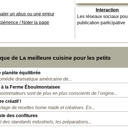
Interaction
naler un abus ou une erreur
Les réseaux sociaux pou
xpérience / Noter la page
publication participative
e de La meilleure cuisine pour les petits
 planète équilibrée
comédie dramatique américaine de...
s à la Ferme Éboulmontaisee
ommateurs sont de plus en plus conscients de l’origine...
 créatif !
tage de recettes home made et créatives. En...
ste des confitures
 des standards industriels, les préparations...