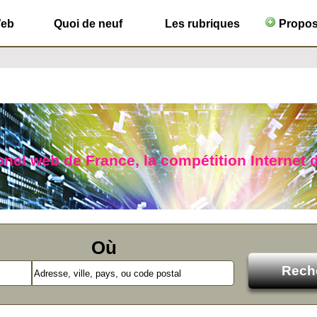
Web
Quoi de neuf
Les rubriques
Propose
lonel web de France, la compétition Internet d
Où