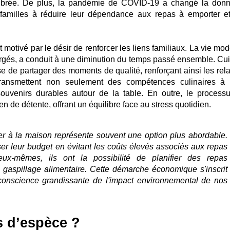
ilibrée. De plus, la pandémie de COVID-19 a changé la don
es familles à réduire leur dépendance aux repas à emporter e
motivé par le désir de renforcer les liens familiaux. La vie mod
rgés, a conduit à une diminution du temps passé ensemble. Cui
se de partager des moments de qualité, renforçant ainsi les rela
 transmettent non seulement des compétences culinaires à 
souvenirs durables autour de la table. En outre, le process
 de détente, offrant un équilibre face au stress quotidien.
er à la maison représente souvent une option plus abordable.
ser leur budget en évitant les coûts élevés associés aux repas
eux-mêmes, ils ont la possibilité de planifier des repas
 gaspillage alimentaire. Cette démarche économique s'inscrit
onscience grandissante de l'impact environnemental de nos
s d’espèce ?