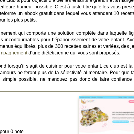
ce club a pour objectif d’aider les enfants à grandir et à manger
eilleure humeur possible. C’est à juste titre qu’elles vous prés
ateforme un ebook gratuit dans lequel vous attendent 10 recett
ur les plus petits.
ement qui comporte une solution complète dans laquelle fig
ils incontournables pour l’épanouissement de votre enfant. Av
menus équilibrés, plus de 300 recettes saines et variées, des je
ompagnement
d’une diététicienne qui vous sont proposés.
nd lorsqu’il s’agit de cuisiner pour votre enfant, ce club est la
amours ne feront plus de la sélectivité alimentaire. Pour que fa
s simple possible, ne manquez pas donc de faire confiance
 pour 0 note