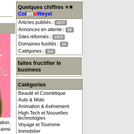
Quelques chiffres ⭐★
Col
on
el
Reyel
Articles publiés :
4377
Annonces en attente :
90
Sites réformés :
1072
Domaines fusillés :
14
Catégories :
114
faites fructifier le
business
Catégories
Beauté et Cosmétique
Auto & Moto
Animation & événement
High-Tech et Nouvelles
technologies
tion.
Voyage et Tourisme
 ainsi
Immobilier