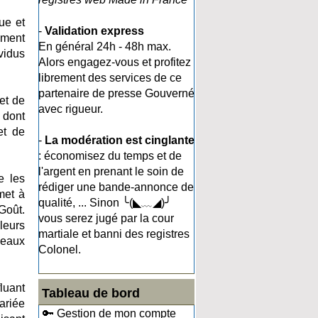
ue et
-
Validation express
ement
En général 24h - 48h max.
vidus
Alors engagez-vous et profitez
librement des services de ce
partenaire de presse Gouverné
 et de
avec rigueur.
 dont
et de
-
La modération est cinglante
: économisez du temps et de
l'argent en prenant le soin de
e les
rédiger une bande-annonce de
met à
qualité, ... Sinon ╰(◣﹏◢)╯
Goût.
vous serez jugé par la cour
leurs
martiale et banni des registres
veaux
Colonel.
luant
Tableau de bord
ariée
🔑 Gestion de mon compte