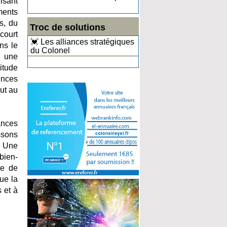
isant
ments
s, du
Troc de solutions
court
💓 Les alliances stratégiques
ns le
du Colonel
à une
itude
ences
out au
ances
ssons
. Une
bien-
ve de
ue la
 et à