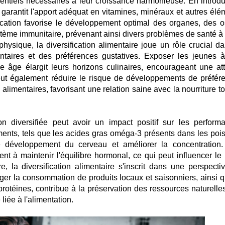
sentiels nécessaires à leur croissance harmonieuse. En introdu
garantit l'apport adéquat en vitamines, minéraux et autres élé
ification favorise le développement optimal des organes, des o
ystème immunitaire, prévenant ainsi divers problèmes de santé à 
physique, la diversification alimentaire joue un rôle crucial da
taires et des préférences gustatives. Exposer les jeunes 
ne âge élargit leurs horizons culinaires, encourageant une att
peut également réduire le risque de développements de préfér
alimentaires, favorisant une relation saine avec la nourriture t
n diversifiée peut avoir un impact positif sur les perform
iments, tels que les acides gras oméga-3 présents dans les poi
le développement du cerveau et améliorer la concentration
nt à maintenir l'équilibre hormonal, ce qui peut influencer le 
, la diversification alimentaire s'inscrit dans une perspecti
r la consommation de produits locaux et saisonniers, ainsi q
otéines, contribue à la préservation des ressources naturelles
liée à l'alimentation.