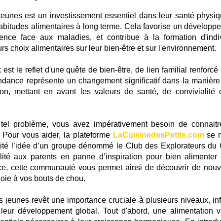
s jeunes est un investissement essentiel dans leur santé physiq
 habitudes alimentaires à long terme. Cela favorise un développ
ilience face aux maladies, et contribue à la formation d'indi
rs choix alimentaires sur leur bien-être et sur l'environnement.
est le reflet d'une quête de bien-être, de lien familial renforcé
ndance représente un changement significatif dans la manière
ion, mettant en avant les valeurs de santé, de convivialité 
tel problème, vous avez impérativement besoin de connaitr
. Pour vous aider, la plateforme
LaCuisinedesPetits.com
se 
éalité l’idée d’un groupe dénommé le Club des Explorateurs du 
ité aux parents en panne d’inspiration pour bien alimenter 
rface, cette communauté vous permet ainsi de découvrir de nou
 joie à vos bouts de chou.
es jeunes revêt une importance cruciale à plusieurs niveaux, inf
 leur développement global. Tout d'abord, une alimentation v