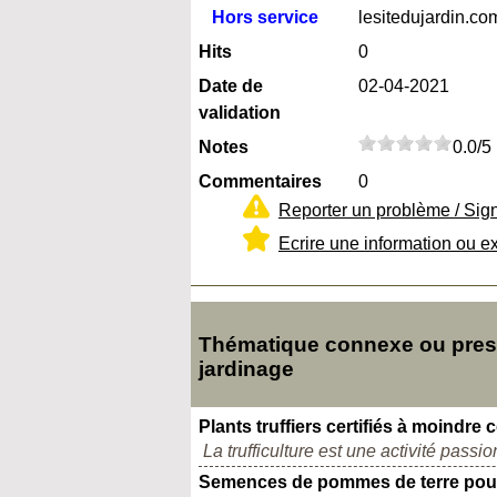
Hors service
lesitedujardin.co
Hits
0
Date de
02-04-2021
validation
Notes
0.0/5
Commentaires
0
Reporter un problème / Sig
Ecrire une information ou e
Thématique connexe ou presqu
jardinage
Plants truffiers certifiés à moindre 
La trufficulture est une activité pass
Semences de pommes de terre pour l