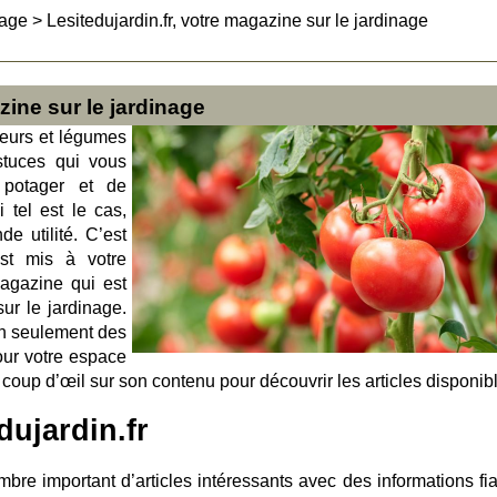
nage
>
Lesitedujardin.fr, votre magazine sur le jardinage
zine sur le jardinage
leurs et légumes
stuces qui vous
n potager et de
 tel est le cas,
e utilité. C’est
est mis à votre
 magazine qui est
ur le jardinage.
on seulement des
our votre espace
un coup d’œil sur son contenu pour découvrir les articles disponib
dujardin.fr
re important d’articles intéressants avec des informations fia