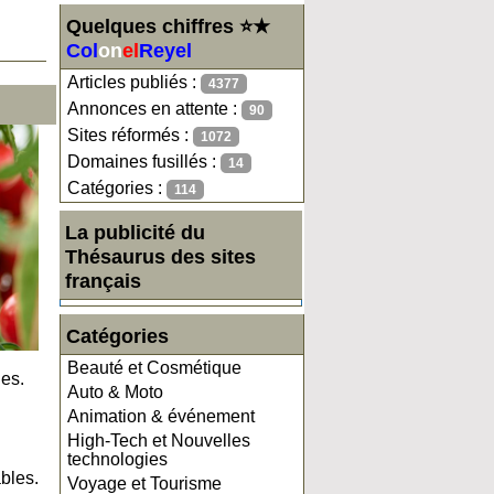
Quelques chiffres ⭐★
Col
on
el
Reyel
Articles publiés :
4377
Annonces en attente :
90
Sites réformés :
1072
Domaines fusillés :
14
Catégories :
114
La publicité du
Thésaurus des sites
français
Catégories
Beauté et Cosmétique
les.
Auto & Moto
Animation & événement
High-Tech et Nouvelles
technologies
bles.
Voyage et Tourisme