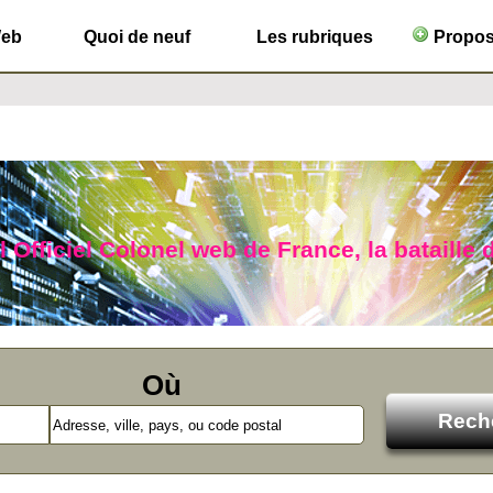
Web
Quoi de neuf
Les rubriques
Propose
 Officiel Colonel web de France, la bataille d
Où