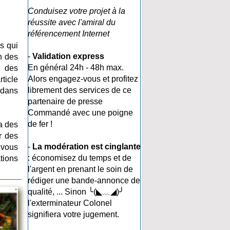
Conduisez votre projet à la
réussite avec l'amiral du
référencement Internet
ls qui
-
Validation express
n des
En général 24h - 48h max.
e des
Alors engagez-vous et profitez
ticle
librement des services de ce
r dans
partenaire de presse
Commandé avec une poigne
de fer !
 a des
r des
-
La modération est cinglante
 vous
: économisez du temps et de
tions
l'argent en prenant le soin de
rédiger une bande-annonce de
qualité, ... Sinon ╰(◣﹏◢)╯
l'exterminateur Colonel
signifiera votre jugement.