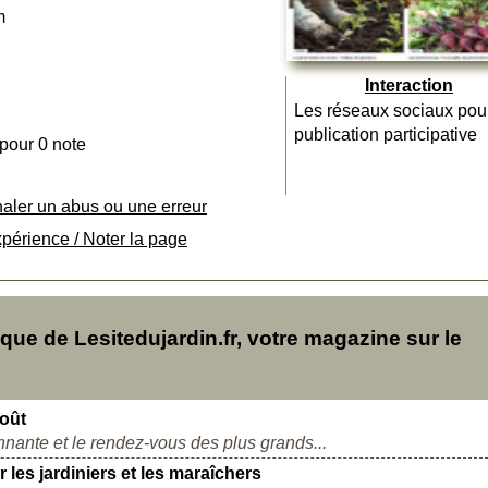
m
Interaction
Les réseaux sociaux pou
publication participative
 pour 0 note
naler un abus ou une erreur
xpérience / Noter la page
e de Lesitedujardin.fr, votre magazine sur le
coût
ionnante et le rendez-vous des plus grands...
es jardiniers et les maraîchers