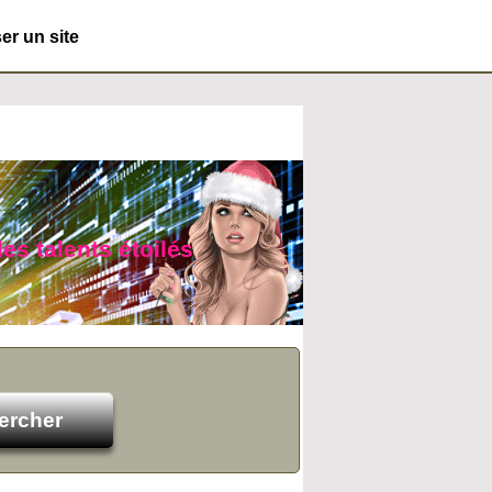
r un site
es talents étoilés