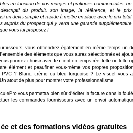
rables en fonction de vos marges et pratiques commerciales, un
escriptif du produit, son image, la référence, et le prix
i un devis simple et rapide à mettre en place avec le prix total
lus auprès du prospect qui y verra une garantie supplémentaire
 que vous lui proposez !
ournisseurs, vous obtiendrez également en même temps un d
l’ensemble des éléments que vous aurez sélectionnés et ajout
ous pourrez choisir avec le client en temps réel telle ou telle o
autre élément et peaufiner vous-même vos propres propositio
u, PVC ? Blanc, crème ou bleu turquoise ? Le visuel vous a
. Un atout de plus pour montrer votre professionnalisme.
rculePro vous permettra bien sûr d’éditer la facture dans la foul
fectuer les commandes fournisseurs avec un envoi automatiqu
ée et des formations vidéos gratuites