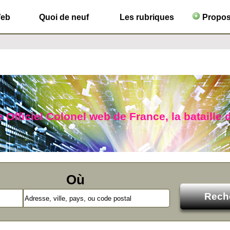
Web
Quoi de neuf
Les rubriques
Propose
 Officiel Colonel web de France, la bataille d
Où