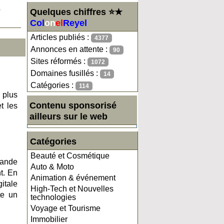
o
Quelques chiffres ⭐★
Col
on
el
Reyel
Articles publiés :
4377
Annonces en attente :
90
Sites réformés :
1072
Domaines fusillés :
14
Catégories :
114
 plus
Contenu sponsorisé
t les
ailleurs sur le web
Catégories
Beauté et Cosmétique
rande
Auto & Moto
t. En
Animation & événement
itale
High-Tech et Nouvelles
te un
technologies
Voyage et Tourisme
Immobilier