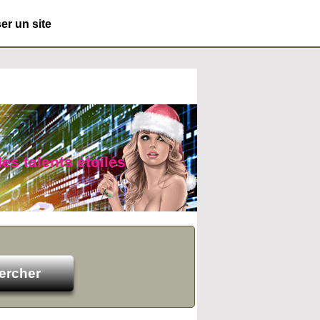
r un site
es talents étoilés