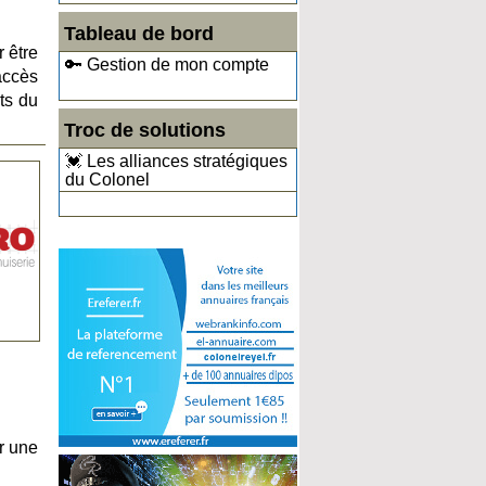
Tableau de bord
r être
🔑 Gestion de mon compte
accès
ts du
Troc de solutions
💓 Les alliances stratégiques
du Colonel
r une