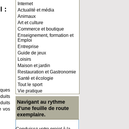
Internet
 :
Actualité et média
Animaux
Art et culture
Commerce et boutique
Enseignement, formation et
Emploi
Entreprise
Guide de jeux
Loisirs
Maison et jardin
Restauration et Gastronomie
Santé et écologie
Tout le sport
èques
Vie pratique
duits
Navigant au rythme
oduits
d'une feuille de route
e vos
exemplaire.
Conduisez votre projet à la