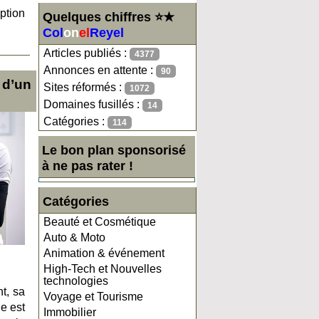
ption
Quelques chiffres ⭐★
Col
on
el
Reyel
Articles publiés :
4377
Annonces en attente :
90
 d’un
Sites réformés :
1072
Domaines fusillés :
14
Catégories :
114
Le bon plan sponsorisé
à ne pas rater !
Catégories
Beauté et Cosmétique
Auto & Moto
Animation & événement
High-Tech et Nouvelles
technologies
nt, sa
Voyage et Tourisme
e est
Immobilier