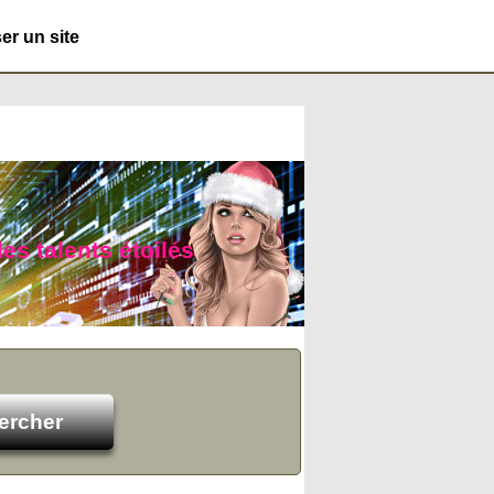
r un site
es talents étoilés