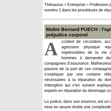
Thésaurus
>
Entreprise
>
Profession j
numéro 1 dans les procédures de répa
Maître Bernard PUECH : l’op
préjudice corporel
A
ccident de circulation, ac
agression physique repr
imprévisibles de la vie 
hommes à demander des 
compagnies d’assurance. Malheureuse
passive de la part de ces compagnie
s’expliquer par une certaine rét
nécessaires à la réparation du do
imbroglios qui s’en suivent expliqu
experts en réparation du dommage corp
La justice, dans son essence, est un id
mise en œuvre révèle une complexité 