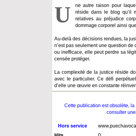
U
ne autre raison pour laqu
réside dans le blog qu’il 
relatives au préjudice cor
dommage corporel ainsi que 
Au-delà des décisions rendues, la jus
n’est pas seulement une question de d
ou inefficace, elle peut perdre sa légi
censée protéger.
La complexité de la justice réside don
avec le particulier. Ce défi perpétue
d’elle une œuvre en constante réinven
Cette publication est obsolète, 
consulter une
Hors service
www.puechavocat-
Hits
0