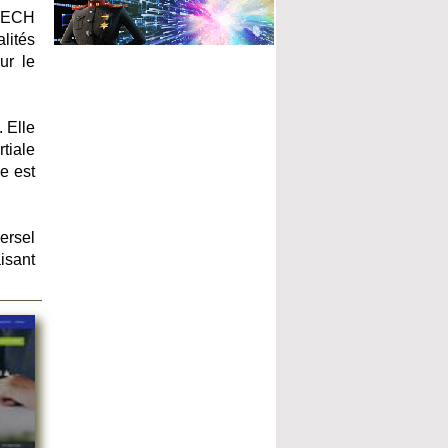
PUECH
lités
ur le
 Elle
tiale
le est
ersel
isant