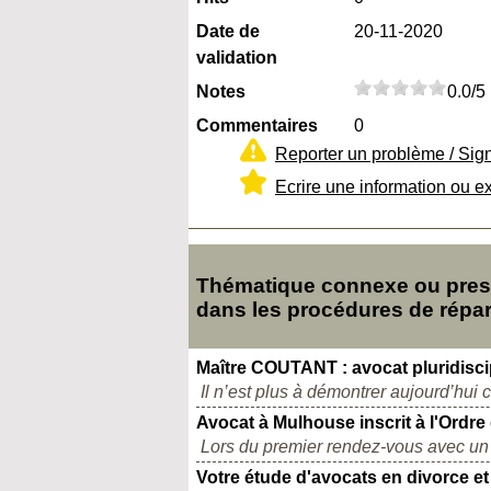
Date de
20-11-2020
validation
Notes
0.0/5
Commentaires
0
Reporter un problème / Sig
Ecrire une information ou e
Thématique connexe ou presq
dans les procédures de répar
Maître COUTANT : avocat pluridisc
Il n’est plus à démontrer aujourd’hui c
Avocat à Mulhouse inscrit à l'Ordre
Lors du premier rendez-vous avec un p
Votre étude d'avocats en divorce et