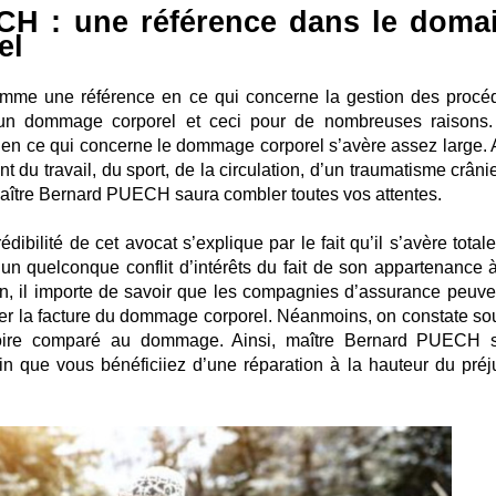
CH : une référence dans le doma
el
me une référence en ce qui concerne la gestion des procé
d’un dommage corporel et ceci pour de nombreuses raisons.
 en ce qui concerne le dommage corporel s’avère assez large. A
ent du travail, du sport, de la circulation, d’un traumatisme crân
maître Bernard PUECH saura combler toutes vos attentes.
édibilité de cet avocat s’explique par le fait qu’il s’avère tota
r un quelconque conflit d’intérêts du fait de son appartenance 
, il importe de savoir que les compagnies d’assurance peuve
gler la facture du dommage corporel. Néanmoins, on constate so
soire comparé au dommage. Ainsi, maître Bernard PUECH 
fin que vous bénéficiiez d’une réparation à la hauteur du préj