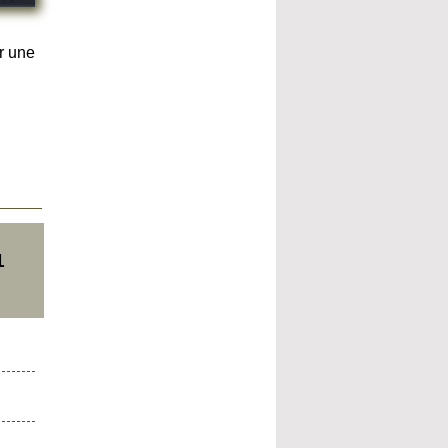
r une
1