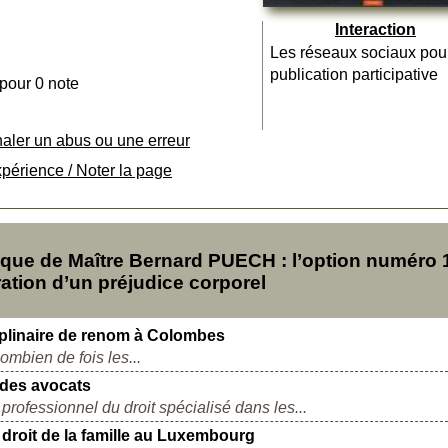
Interaction
Les réseaux sociaux pou
publication participative
 pour 0 note
naler un abus ou une erreur
xpérience / Noter la page
ue de Maître Bernard PUECH : l’option numéro 
ation d’un préjudice corporel
iplinaire de renom à Colombes
ombien de fois les...
 des avocats
rofessionnel du droit spécialisé dans les...
 droit de la famille au Luxembourg