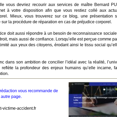
elle vous devriez recourir aux services de maître Bernard 
met à votre disposition afin que vous restiez collé aux actua
porel. Mieux, vous trouverez sur ce blog, une présentation s
sur la procédure de réparation en cas de préjudice corporel.
tice doit aussi répondre à un besoin de reconnaissance sociale.
roit, mais aussi de confiance. Lorsqu’elle est perçue comme par
timité aux yeux des citoyens, érodant ainsi le tissu social qu’el
c dans son ambition de concilier l’idéal avec la réalité, l’univ
l reflète la profondeur des enjeux humains qu’elle incarne, fa
tion.
la rédaction vous recommande de
 autre page.
victime-accident.fr