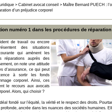
uridique
>
Cabinet avocat conseil
>
Maître Bernard PUECH : l’o
ration d’un préjudice corporel
tion numéro 1 dans les procédures de réparation
cident de travail ou encore
ésentent des situations
courante qui amènent les
réparations auprès des
ment, on note une attitude
s d’assurance, ce qui peut
icence à sortir les fonds
mmage corporel. Ainsi, ces
ent le recours aux avocats
orel. Alors, qui choisir ?
éal fondé sur l'équité, la vérité et le respect des droits. Pourta
profonde, ancrée dans les nuances des sociétés humaines. Ell