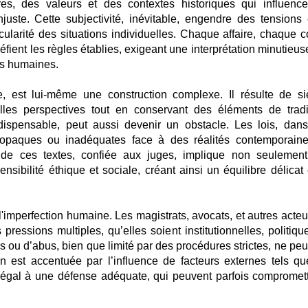
res, des valeurs et des contextes historiques qui influence
juste. Cette subjectivité, inévitable, engendre des tensions 
icularité des situations individuelles. Chaque affaire, chaque co
éfient les règles établies, exigeant une interprétation minutieu
tés humaines.
ice, est lui-même une construction complexe. Il résulte de si
elles perspectives tout en conservant des éléments de tradi
dispensable, peut aussi devenir un obstacle. Les lois, dans
r opaques ou inadéquates face à des réalités contemporain
on de ces textes, confiée aux juges, implique non seulemen
nsibilité éthique et sociale, créant ainsi un équilibre délicat 
 l'imperfection humaine. Les magistrats, avocats, et autres acte
pressions multiples, qu’elles soient institutionnelles, politiqu
is ou d’abus, bien que limité par des procédures strictes, ne peu
on est accentuée par l’influence de facteurs externes tels qu
négal à une défense adéquate, qui peuvent parfois compromett