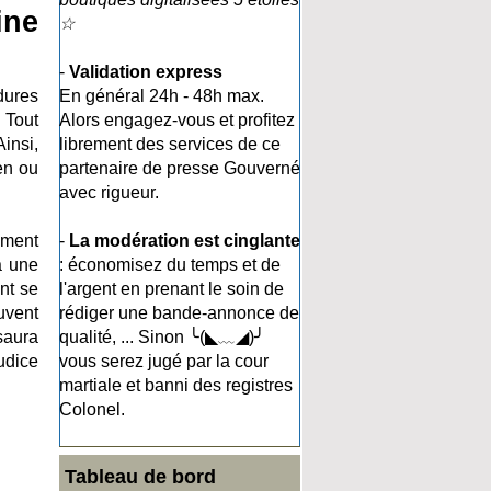
ine
☆
-
Validation express
dures
En général 24h - 48h max.
 Tout
Alors engagez-vous et profitez
insi,
librement des services de ce
ien ou
partenaire de presse Gouverné
avec rigueur.
lement
-
La modération est cinglante
à une
: économisez du temps et de
nt se
l'argent en prenant le soin de
uvent
rédiger une bande-annonce de
saura
qualité, ... Sinon ╰(◣﹏◢)╯
udice
vous serez jugé par la cour
martiale et banni des registres
Colonel.
Tableau de bord