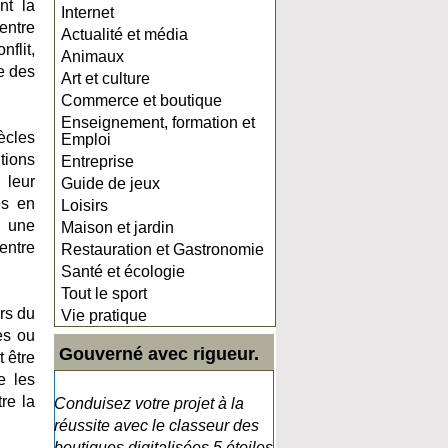
nt la
Internet
entre
Actualité et média
nflit,
Animaux
se des
Art et culture
Commerce et boutique
Enseignement, formation et
ècles
Emploi
tions
Entreprise
 leur
Guide de jeux
es en
Loisirs
t une
Maison et jardin
entre
Restauration et Gastronomie
Santé et écologie
Tout le sport
urs du
Vie pratique
es ou
Gouverné avec rigueur.
t être
e les
re la
Conduisez votre projet à la
réussite avec le classeur des
boutiques digitalisées 5 étoiles