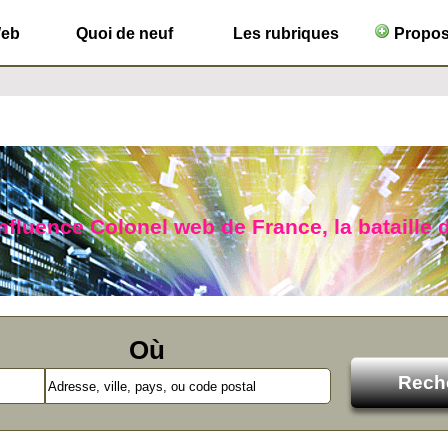
Web
Quoi de neuf
Les rubriques
Propose
nfluence Colonel web de France, la bataille d
Où