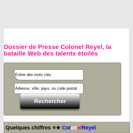
Dossier de Presse Colonel Reyel, la
bataille Web des talents étoilés
Quelques chiffres ⭐★
Col
on
el
Reyel