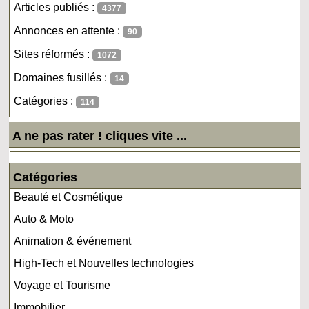
Articles publiés :
4377
Annonces en attente :
90
Sites réformés :
1072
Domaines fusillés :
14
Catégories :
114
A ne pas rater ! cliques vite ...
Catégories
Beauté et Cosmétique
Auto & Moto
Animation & événement
High-Tech et Nouvelles technologies
Voyage et Tourisme
Immobilier