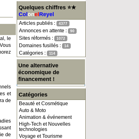
Quelques chiffres ⭐★
Col
on
el
Reyel
Articles publiés :
4377
Annonces en attente :
90
Sites réformés :
l, le
1072
 Vous
Domaines fusillés :
14
norez
Catégories :
114
Une alternative
économique de
financement !
nnels
es et
Catégories
ra de
Beauté et Cosmétique
Auto & Moto
Animation & événement
adies
High-Tech et Nouvelles
issant
technologies
ie de
Voyage et Tourisme