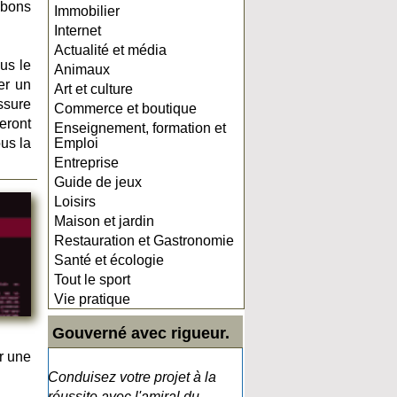
 bons
Immobilier
Internet
Actualité et média
ous le
Animaux
er un
Art et culture
ssure
Commerce et boutique
eront
Enseignement, formation et
ous la
Emploi
Entreprise
Guide de jeux
Loisirs
Maison et jardin
Restauration et Gastronomie
Santé et écologie
Tout le sport
Vie pratique
Gouverné avec rigueur.
r une
Conduisez votre projet à la
réussite avec l'amiral du