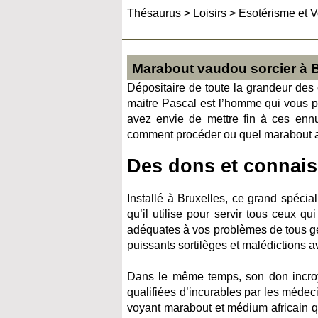
Thésaurus
>
Loisirs
>
Esotérisme et 
Marabout vaudou sorcier à B
Dépositaire de toute la grandeur des 
maitre Pascal est l’homme qui vous p
avez envie de mettre fin à ces enn
comment procéder ou quel marabout afr
Des dons et connais
Installé à Bruxelles, ce grand spécia
qu’il utilise pour servir tous ceux qu
adéquates à vos problèmes de tous ge
puissants sortilèges et malédictions 
Dans le même temps, son don incroy
qualifiées d’incurables par les médecin
voyant marabout et médium africain qui