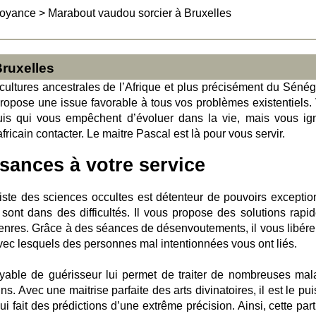
Voyance
>
Marabout vaudou sorcier à Bruxelles
ruxelles
cultures ancestrales de l’Afrique et plus précisément du Sénéga
ropose une issue favorable à tous vos problèmes existentiels.
uis qui vous empêchent d’évoluer dans la vie, mais vous ig
icain contacter. Le maitre Pascal est là pour vous servir.
sances à votre service
liste des sciences occultes est détenteur de pouvoirs exceptio
i sont dans des difficultés. Il vous propose des solutions rapid
nres. Grâce à des séances de désenvoutements, il vous libére
avec lesquels des personnes mal intentionnées vous ont liés.
able de guérisseur lui permet de traiter de nombreuses mal
s. Avec une maitrise parfaite des arts divinatoires, il est le pu
 fait des prédictions d’une extrême précision. Ainsi, cette part