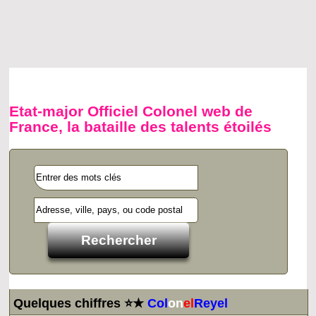
Etat-major Officiel Colonel web de
France, la bataille des talents étoilés
Quelques chiffres ⭐★
Col
on
el
Reyel