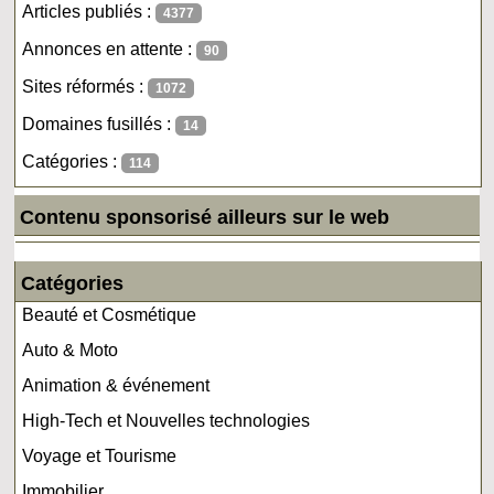
Articles publiés :
4377
Annonces en attente :
90
Sites réformés :
1072
Domaines fusillés :
14
Catégories :
114
Contenu sponsorisé ailleurs sur le web
Catégories
Beauté et Cosmétique
Auto & Moto
Animation & événement
High-Tech et Nouvelles technologies
Voyage et Tourisme
Immobilier