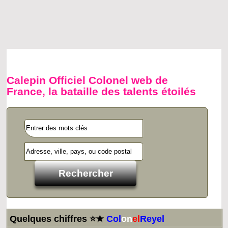
Calepin Officiel Colonel web de
France, la bataille des talents étoilés
Quelques chiffres ⭐★
Col
on
el
Reyel