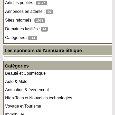
Articles publiés :
4377
Annonces en attente :
90
Sites réformés :
1072
Domaines fusillés :
14
Catégories :
114
Les sponsors de l'annuaire éthique
Catégories
Beauté et Cosmétique
Auto & Moto
Animation & événement
High-Tech et Nouvelles technologies
Voyage et Tourisme
Immobilier