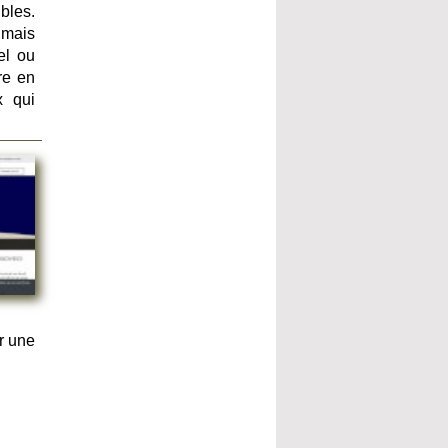
bles.
 mais
el ou
re en
x qui
r une