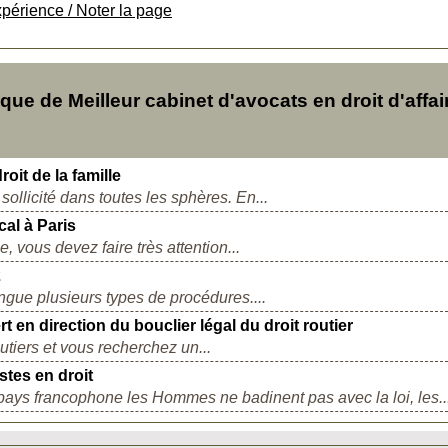
xpérience / Noter la page
e de Meilleur cabinet d'avocats en droit d'affai
oit de la famille
sollicité dans toutes les sphères. En...
cal à Paris
, vous devez faire très attention...
2
tingue plusieurs types de procédures....
 en direction du bouclier légal du droit routier
utiers et vous recherchez un...
stes en droit
pays francophone les Hommes ne badinent pas avec la loi, les..