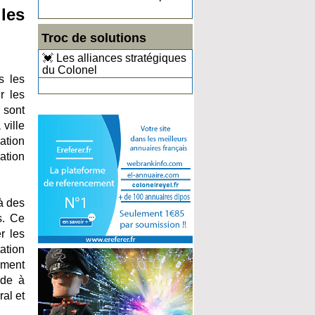
les
Troc de solutions
💓 Les alliances stratégiques
du Colonel
s les
r les
 sont
 ville
ation
ation
à des
s. Ce
r les
ation
ement
ide à
ral et