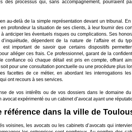
ns des processus qui, sans accompagnement, pourraient par
ien au-delà de la simple représentation devant un tribunal. En e
 en profondeur la situation de ses clients, à leur fournir des co
t à anticiper les éventuels risques ou complications. Ses honora
’inquiétude, dépendent de la nature de l'affaire et du ty
 est important de savoir que certains dispositifs permette
 pour alléger ces frais. Ce professionnel, garant de la confident
e confiance où chaque détail est pris en compte, offrant ain
it pour une consultation ponctuelle ou une procédure plus lo
es facettes de ce métier, en abordant les interrogations les
ui ont recours à ses services.
nse de vos intérêts ou de vos dossiers dans le domaine du 
 un avocat expérimenté ou un cabinet d’avocat ayant une réputati
 référence dans la ville de Toulou
és voisines, les avocats ou les cabinets d’avocats qui intervie
ccompagner les entreprises sont nombreux. Au nombre des cab