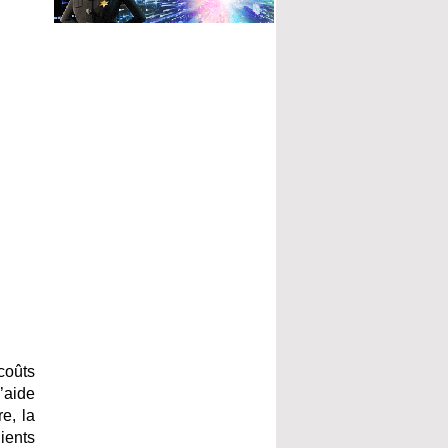
coûts
’aide
e, la
lients