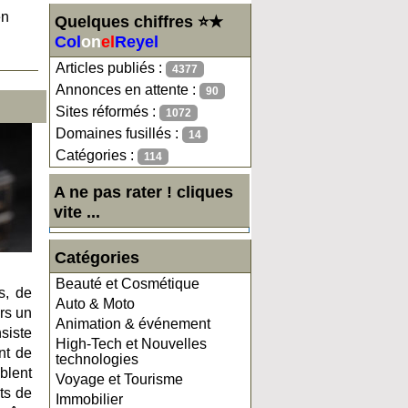
en
Quelques chiffres ⭐★
Col
on
el
Reyel
Articles publiés :
4377
Annonces en attente :
90
Sites réformés :
1072
Domaines fusillés :
14
Catégories :
114
A ne pas rater ! cliques
vite ...
Catégories
Beauté et Cosmétique
s, de
Auto & Moto
rs un
Animation & événement
siste
High-Tech et Nouvelles
nt de
technologies
blent
Voyage et Tourisme
êts de
Immobilier