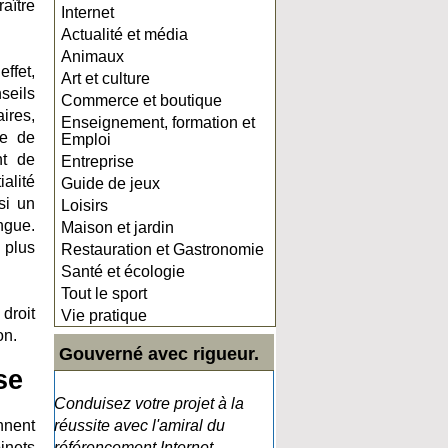
aître
Internet
Actualité et média
Animaux
ffet,
Art et culture
nseils
Commerce et boutique
ires,
Enseignement, formation et
pe de
Emploi
nt de
Entreprise
ialité
Guide de jeux
si un
Loisirs
ngue.
Maison et jardin
 plus
Restauration et Gastronomie
Santé et écologie
Tout le sport
droit
Vie pratique
on.
Gouverné avec rigueur.
se
Conduisez votre projet à la
nnent
réussite avec l'amiral du
inets
référencement Internet