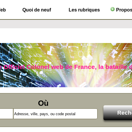
Web
Quoi de neuf
Les rubriques
Propose
 Officiel Colonel web de France, la bataille 
Où