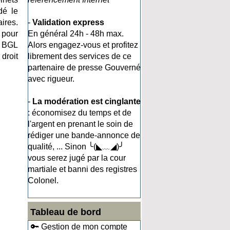
dé le
aires.
-
Validation express
 pour
En général 24h - 48h max.
et BGL
Alors engagez-vous et profitez
droit
librement des services de ce
partenaire de presse Gouverné
avec rigueur.
-
La modération est cinglante
: économisez du temps et de
l'argent en prenant le soin de
rédiger une bande-annonce de
qualité, ... Sinon ╰(◣﹏◢)╯
vous serez jugé par la cour
martiale et banni des registres
Colonel.
Tableau de bord
🔑 Gestion de mon compte