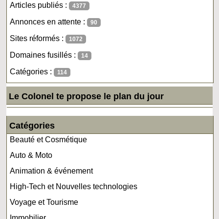
Articles publiés :
4377
Annonces en attente :
90
Sites réformés :
1072
Domaines fusillés :
14
Catégories :
114
Le Colonel te propose le plan du jour
Catégories
Beauté et Cosmétique
Auto & Moto
Animation & événement
High-Tech et Nouvelles technologies
Voyage et Tourisme
Immobilier