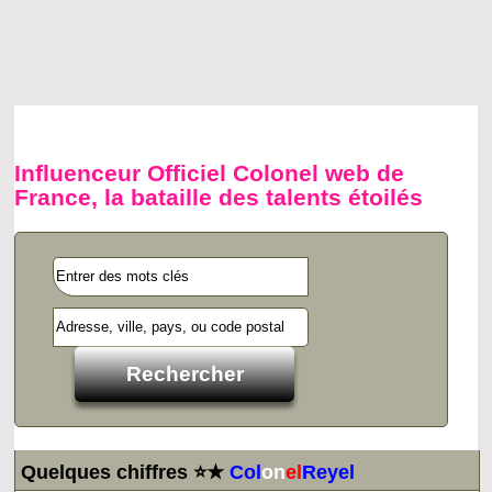
Influenceur Officiel Colonel web de
France, la bataille des talents étoilés
Quelques chiffres ⭐★
Col
on
el
Reyel