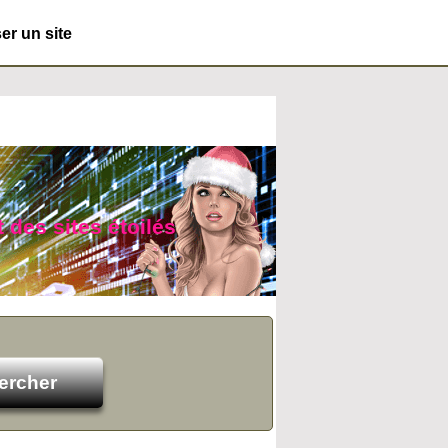
r un site
t des sites étoilés