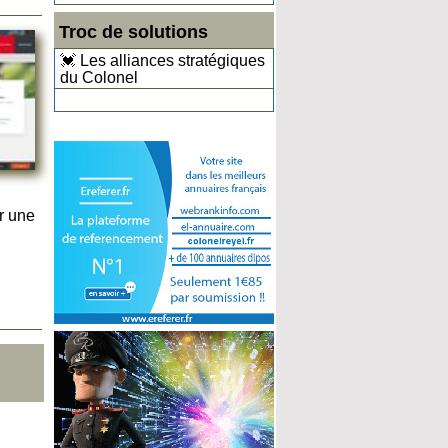
Troc de solutions
💓 Les alliances stratégiques
du Colonel
r une