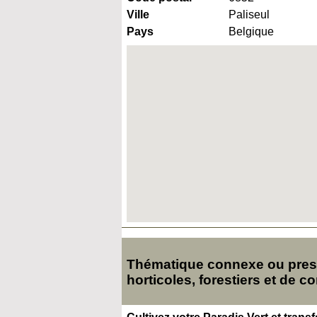
Ville
Paliseul
Pays
Belgique
Thématique connexe ou presqu
horticoles, forestiers et de c