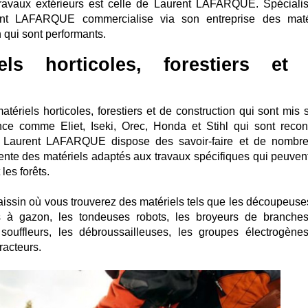
travaux extérieurs est celle de Laurent LAFARQUE. Spéciali
rent LAFARQUE commercialise via son entreprise des maté
n qui sont performants.
ls horticoles, forestiers et
tériels horticoles, forestiers et de construction qui sont mis s
ce comme Eliet, Iseki, Orec, Honda et Stihl qui sont reco
 de Laurent LAFARQUE dispose des savoir-faire et de nombr
nte des matériels adaptés aux travaux spécifiques qui peuvent
les forêts.
issin où vous trouverez des matériels tels que les découpeuses
 à gazon, les tondeuses robots, les broyeurs de branches
 souffleurs, les débroussailleuses, les groupes électrogènes
racteurs.