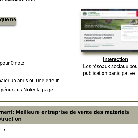
rque.be
Interaction
 pour 0 note
Les réseaux sociaux pou
publication participative
naler un abus ou une erreur
xpérience / Noter la page
ment: Meilleure entreprise de vente des matériels
struction
 17