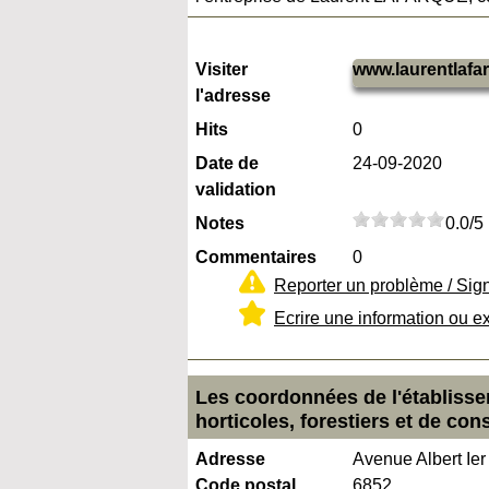
Visiter
www.laurentlafa
l'adresse
Hits
0
Date de
24-09-2020
validation
Notes
0.0/5
Commentaires
0
Reporter un problème / Sig
Ecrire une information ou e
Les coordonnées de l'établisse
horticoles, forestiers et de con
Adresse
Avenue Albert Ier
Code postal
6852