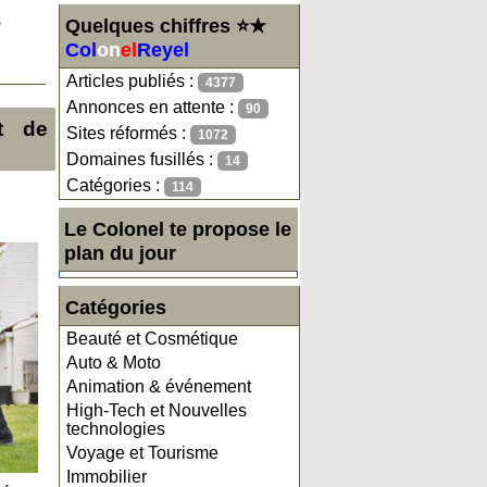
s
Quelques chiffres ⭐★
Col
on
el
Reyel
Articles publiés :
4377
Annonces en attente :
90
et de
Sites réformés :
1072
Domaines fusillés :
14
Catégories :
114
Le Colonel te propose le
plan du jour
Catégories
Beauté et Cosmétique
Auto & Moto
Animation & événement
High-Tech et Nouvelles
technologies
Voyage et Tourisme
Immobilier