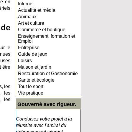
sé en
Internet
riels
Actualité et média
Animaux
Art et culture
 de
Commerce et boutique
Enseignement, formation et
Emploi
ur le
Entreprise
nnues
Guide de jeux
euses
Loisirs
 être
Maison et jardin
Restauration et Gastronomie
Santé et écologie
, les
Tout le sport
, les
Vie pratique
, les
Gouverné avec rigueur.
Conduisez votre projet à la
réussite avec l'amiral du
référencement Internet