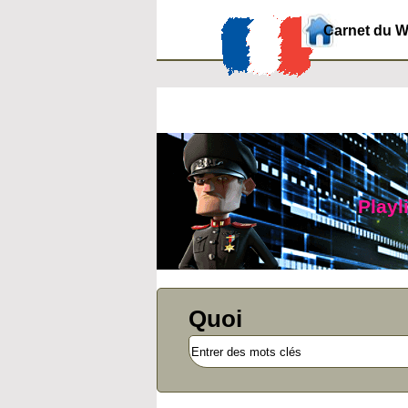
Carnet du 
Playl
Quoi