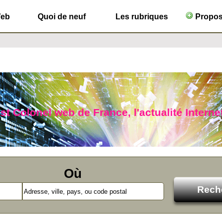
Web
Quoi de neuf
Les rubriques
Propose
ist Colonel web de France, l'actualité Interne
Où