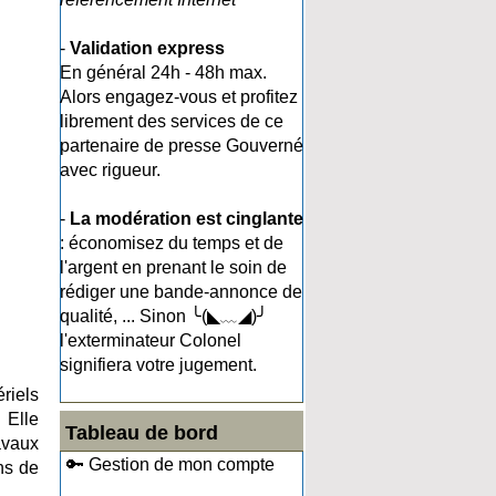
-
Validation express
En général 24h - 48h max.
Alors engagez-vous et profitez
librement des services de ce
partenaire de presse Gouverné
avec rigueur.
-
La modération est cinglante
: économisez du temps et de
l'argent en prenant le soin de
rédiger une bande-annonce de
qualité, ... Sinon ╰(◣﹏◢)╯
l'exterminateur Colonel
signifiera votre jugement.
riels
 Elle
Tableau de bord
ravaux
🔑 Gestion de mon compte
ons de