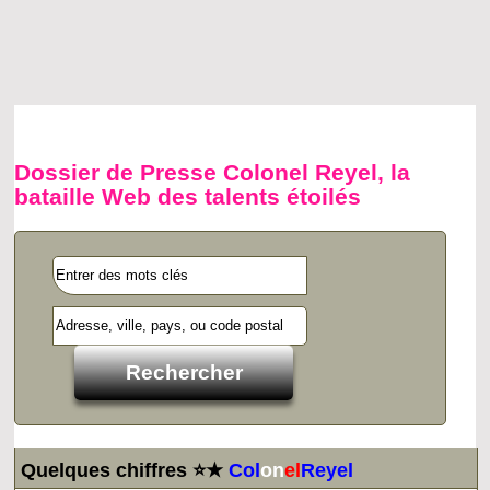
Dossier de Presse Colonel Reyel, la
bataille Web des talents étoilés
Quelques chiffres ⭐★
Col
on
el
Reyel