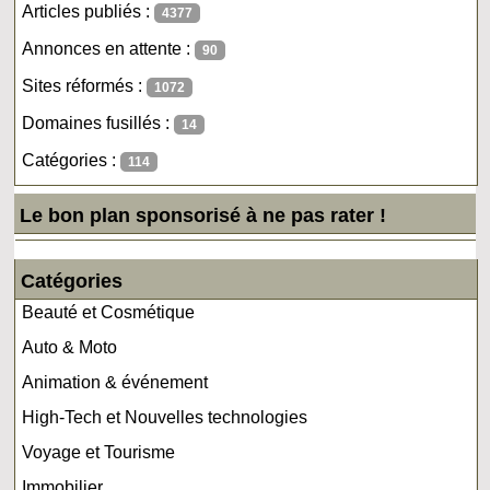
Articles publiés :
4377
Annonces en attente :
90
Sites réformés :
1072
Domaines fusillés :
14
Catégories :
114
Le bon plan sponsorisé à ne pas rater !
Catégories
Beauté et Cosmétique
Auto & Moto
Animation & événement
High-Tech et Nouvelles technologies
Voyage et Tourisme
Immobilier