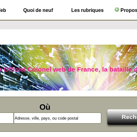
Web
Quoi de neuf
Les rubriques
Propose
 Officiel Colonel web de France, la bataille d
Où