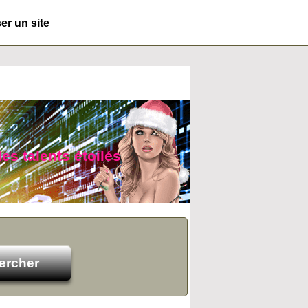
r un site
es talents étoilés