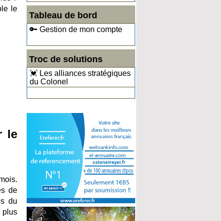
le le
Tableau de bord
🔑 Gestion de mon compte
Troc de solutions
💓 Les alliances stratégiques
du Colonel
 le
mois.
es de
es du
 plus