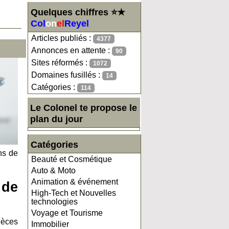
Quelques chiffres ⭐★
Col
on
el
Reyel
Articles publiés :
4377
Annonces en attente :
90
Sites réformés :
1072
Domaines fusillés :
14
Catégories :
114
Le Colonel te propose le
plan du jour
Catégories
ns de
Beauté et Cosmétique
Auto & Moto
Animation & événement
 de
High-Tech et Nouvelles
technologies
Voyage et Tourisme
ièces
Immobilier