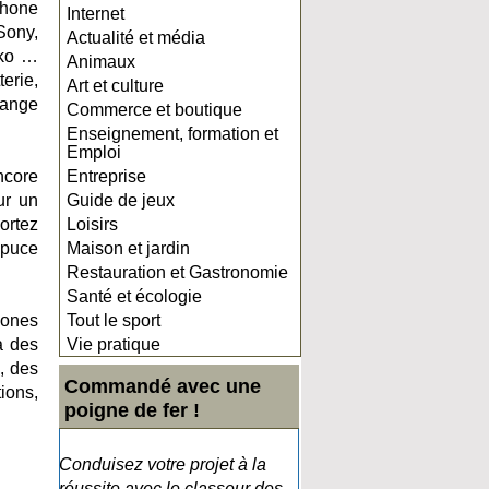
phone
Internet
Sony,
Actualité et média
iko …
Animaux
erie,
Art et culture
hange
Commerce et boutique
Enseignement, formation et
Emploi
ncore
Entreprise
ur un
Guide de jeux
ortez
Loisirs
 puce
Maison et jardin
Restauration et Gastronomie
Santé et écologie
hones
Tout le sport
à des
Vie pratique
, des
Commandé avec une
ions,
poigne de fer !
Conduisez votre projet à la
réussite avec le classeur des