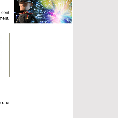
 cent
ment,
r une