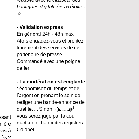
boutiques digitalisées 5 étoiles
☆
-
Validation express
En général 24h - 48h max.
Alors engagez-vous et profitez
librement des services de ce
partenaire de presse
Commandé avec une poigne
de fer !
-
La modération est cinglante
: économisez du temps et de
l'argent en prenant le soin de
rédiger une bande-annonce de
qualité, ... Sinon ╰(◣﹏◢)╯
vous serez jugé par la cour
ssant
martiale et banni des registres
rnière
Colonel.
vis à
ciès ?