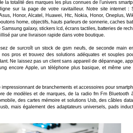
de la totalité des marques les plus connues de l'univers smart
igne sur la page de votre ravitailleur. Notre site internet : 
Asus, Honor, Alcatel, Huawei, Htc, Nokia, Honor, Oneplus, W
utons home, objectifs, hauts parleurs de sonnerie, caches batt
Samsung galaxy, stickers lcd, écrans tactiles, batteries de rec
llisé par une livraison rapide dans votre boutique.
osez de surcroît un stock de gsm neufs, de seconde main e
de nos pros et trouvez des solutions adéquates et souples po
dant. Ne laissez pas un client sans appareil de dépannage, app
ng encore Apple, un téléphone plus basique, et même une
 impressionnant de branchements et accessoires pour smartp
bre de modèles et de marques, de la radio fm Fm Bluetooth 
mobile, des cartes mémoire et solutions Usb, des câbles data
 usb, mais également des adaptateurs universels, pads induct