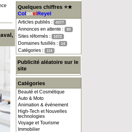
ence
Quelques chiffres ⭐★
Col
on
el
Reyel
Articles publiés :
4377
Annonces en attente :
90
aval,
Sites réformés :
1072
Domaines fusillés :
14
Catégories :
114
Publicité aléatoire sur le
site
Catégories
Beauté et Cosmétique
Auto & Moto
Animation & événement
High-Tech et Nouvelles
technologies
Voyage et Tourisme
Immobilier