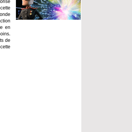
orise
cette
fonde
ction
he en
oins.
ts de
cette