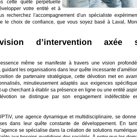
s cette quête perpétuelle
évelopper votre entité et à
ous recherchez l'accompagnement d'un spécialiste expérimen
 le choix de confiance, que vous soyez basé à Laval, Mont
ision d’intervention axée 
l'essence même se manifeste à travers une vision profond
 guidant les organisations dans leur quête incessante d'amélior
osition de partenaire stratégique, cette dévotion met en avan
sonnalisés, minutieusement adaptés aux exigences spécifiqu
t-up cherchant à établir sa présence en ligne ou une entité aspi
e dévotion se distingue par son engagement indéfectible e
PTiV, une agence dynamique et multidisciplinaire, se donne
ises dans leur quête constante de développement. En tan
l'agence se spécialise dans la création de solutions numérique
crète aux besoins quotidiens des sociétés. À noter que les dom