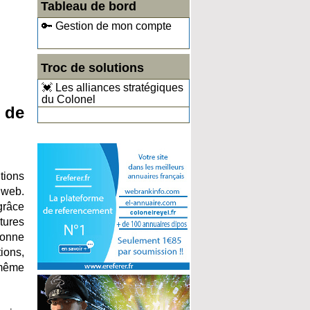
Tableau de bord
🔑 Gestion de mon compte
Troc de solutions
💓 Les alliances stratégiques
du Colonel
e de
tions
 web.
grâce
tures
ionne
ions,
 même