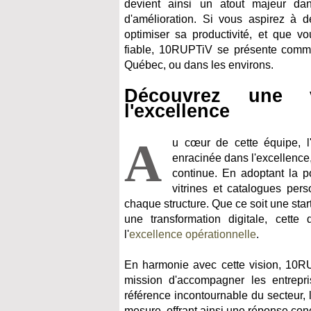
devient ainsi un atout majeur dan
d'amélioration. Si vous aspirez à d
optimiser sa productivité, et que v
fiable, 10RUPTiV se présente comme
Québec, ou dans les environs.
Découvrez une v
l'excellence
A
u cœur de cette équipe, 
enracinée dans l'excellence,
continue. En adoptant la p
vitrines et catalogues per
chaque structure. Que ce soit une star
une transformation digitale, cett
l'
excellence opérationnelle
.
En harmonie avec cette vision, 10RU
mission d'accompagner les entrepr
référence incontournable du secteur, 
mesure, offrant ainsi une réponse con