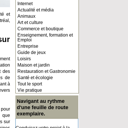
Internet
Actualité et média
té et
Animaux
réal,
Art et culture
Commerce et boutique
Enseignement, formation et
sur
Emploi
Entreprise
Guide de jeux
ément
Loisirs
ation
Maison et jardin
t des
Restauration et Gastronomie
es de
Santé et écologie
rant à
Tout le sport
nvers
Vie pratique
Navigant au rythme
d'une feuille de route
 pour
exemplaire.
t que
s sur
aines
Conduisez votre projet à la