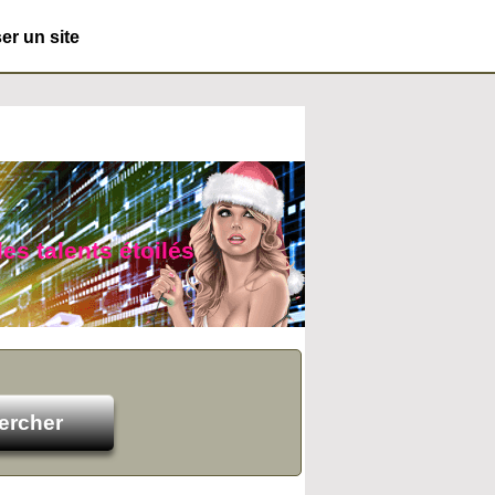
r un site
es talents étoilés