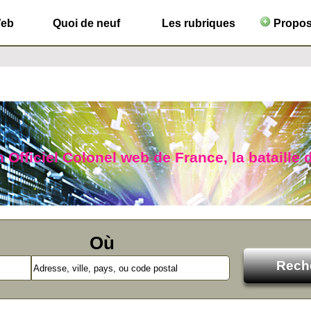
Web
Quoi de neuf
Les rubriques
Propose
 Officiel Colonel web de France, la bataille d
Où