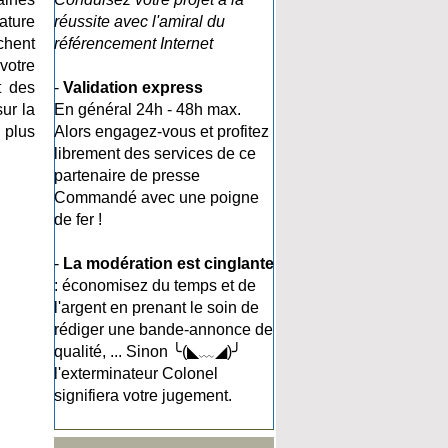
nature
réussite avec l'amiral du
chent
référencement Internet
votre
t des
-
Validation express
sur la
En général 24h - 48h max.
 plus
Alors engagez-vous et profitez
librement des services de ce
partenaire de presse
Commandé avec une poigne
de fer !
-
La modération est cinglante
: économisez du temps et de
l'argent en prenant le soin de
rédiger une bande-annonce de
qualité, ... Sinon ╰(◣﹏◢)╯
l'exterminateur Colonel
signifiera votre jugement.