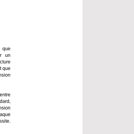
t que
ir un
cture
t que
nsion
entre
dard,
nsion
haque
ssite.