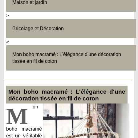
Maison et jardin
>
Bricolage et Décoration
>
Mon boho macramé : L'élégance d'une décoration
tissée en fil de coton
Mon boho macramé : L'élégance d'une
décoration tissée en fil de coton
M
on
boho macramé
est un véritable