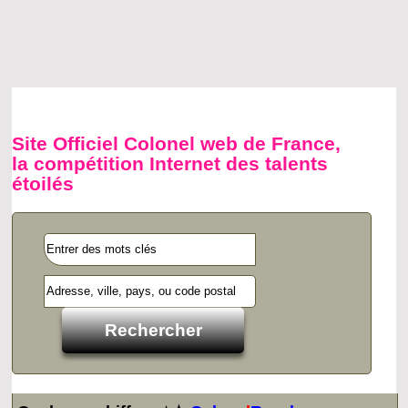
Site Officiel Colonel web de France,
la compétition Internet des talents
étoilés