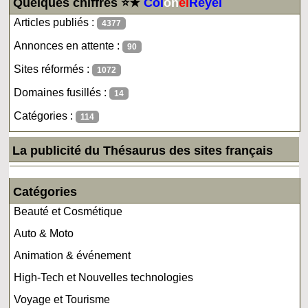
Quelques chiffres ⭐★
Col
on
el
Reyel
Articles publiés :
4377
Annonces en attente :
90
Sites réformés :
1072
Domaines fusillés :
14
Catégories :
114
La publicité du Thésaurus des sites français
Catégories
Beauté et Cosmétique
Auto & Moto
Animation & événement
High-Tech et Nouvelles technologies
Voyage et Tourisme