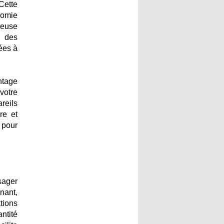
Cette
nomie
ieuse
e des
ées à
ntage
votre
reils
re et
 pour
isager
nant,
ations
antité