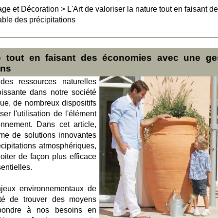
age et Décoration
>
L'Art de valoriser la nature tout en faisant d
le des précipitations
re tout en faisant des économies avec une ge
ons
e des ressources naturelles
issante dans notre société
que, de nombreux dispositifs
r l'utilisation de l'élément
onnement. Dans cet article,
e de solutions innovantes
écipitations atmosphériques,
oiter de façon plus efficace
entielles.
jeux environnementaux de
ité de trouver des moyens
pondre à nos besoins en