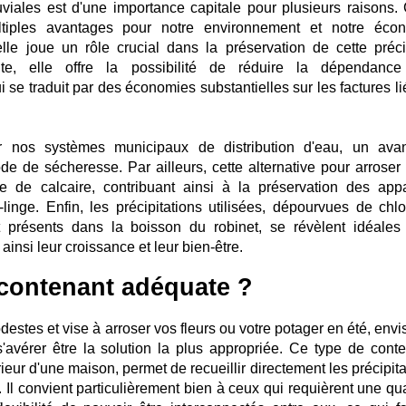
viales est d'une importance capitale pour plusieurs raisons. 
tiples avantages pour notre environnement et notre éco
lle joue un rôle crucial dans la préservation de cette préc
uite, elle offre la possibilité de réduire la dépendanc
 se traduit par des économies substantielles sur les factures li
r nos systèmes municipaux de distribution d'eau, un ava
de de sécheresse. Par ailleurs, cette alternative pour arroser 
 de calcaire, contribuant ainsi à la préservation des appa
inge. Enfin, les précipitations utilisées, dépourvues de chlo
t présents dans la boisson du robinet, se révèlent idéales
ainsi leur croissance et leur bien-être.
contenant adéquate ?
odestes et vise à arroser vos fleurs ou votre potager en été, env
s'avérer être la solution la plus appropriée. Ce type de conte
rieur d'une maison, permet de recueillir directement les précipit
t. Il convient particulièrement bien à ceux qui requièrent une qu