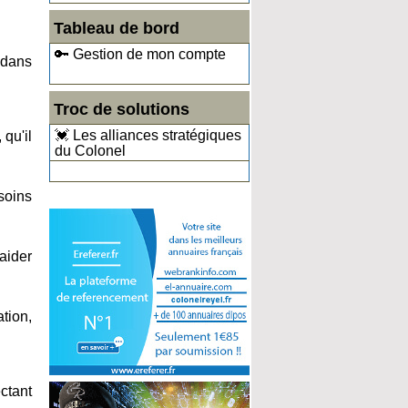
Tableau de bord
🔑 Gestion de mon compte
 dans
Troc de solutions
💓 Les alliances stratégiques
 qu'il
du Colonel
soins
aider
tion,
ctant