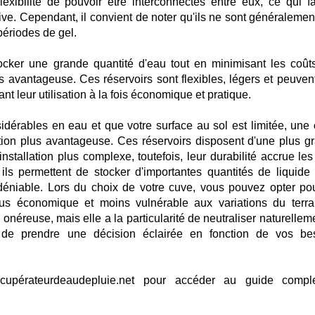
flexibilité de pouvoir être interconnectés entre eux, ce qui fac
utive. Cependant, il convient de noter qu'ils ne sont généraleme
périodes de gel.
cker une grande quantité d'eau tout en minimisant les coûts
s avantageuse. Ces réservoirs sont flexibles, légers et peuvent
nt leur utilisation à la fois économique et pratique.
idérables en eau et que votre surface au sol est limitée, une
tion plus avantageuse. Ces réservoirs disposent d'une plus g
nstallation plus complexe, toutefois, leur durabilité accrue les
 ils permettent de stocker d'importantes quantités de liquide 
ndéniable. Lors du choix de votre cuve, vous pouvez opter po
s économique et moins vulnérable aux variations du terra
 onéreuse, mais elle a la particularité de neutraliser naturellem
ent de prendre une décision éclairée en fonction de vos be
cupérateurdeaudepluie.net pour accéder au guide compl