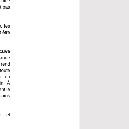
ilite
nt pas
, les
 être
cuve
rande
 rend
toute
ur un
in. À
ent le
soins
et et