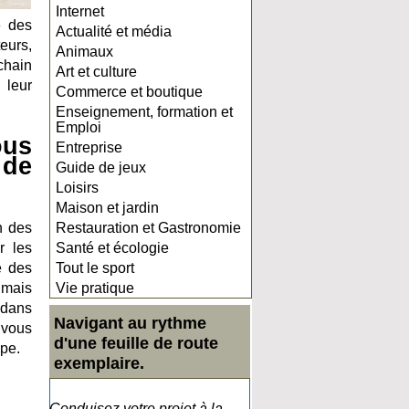
Internet
e des
Actualité et média
eurs,
Animaux
chain
Art et culture
 leur
Commerce et boutique
Enseignement, formation et
Emploi
ous
Entreprise
 de
Guide de jeux
Loisirs
Maison et jardin
n des
Restauration et Gastronomie
r les
Santé et écologie
e des
Tout le sport
 mais
Vie pratique
 dans
Navigant au rythme
 vous
d'une feuille de route
upe.
exemplaire.
Conduisez votre projet à la