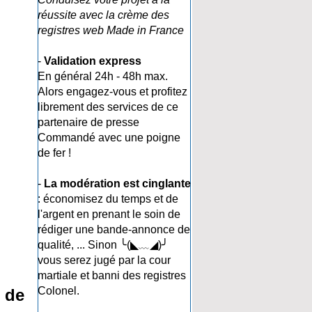
réussite avec la crème des
registres web Made in France
-
Validation express
En général 24h - 48h max.
Alors engagez-vous et profitez
librement des services de ce
partenaire de presse
Commandé avec une poigne
de fer !
-
La modération est cinglante
: économisez du temps et de
l'argent en prenant le soin de
rédiger une bande-annonce de
qualité, ... Sinon ╰(◣﹏◢)╯
vous serez jugé par la cour
martiale et banni des registres
Colonel.
 de