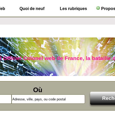
Web
Quoi de neuf
Les rubriques
Propose
l Officiel Colonel web de France, la bataille 
Où