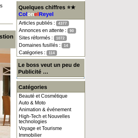
es
Quelques chiffres ⭐★
Col
on
el
Reyel
Articles publiés :
4377
Annonces en attente :
90
stion
Sites réformés :
1072
Domaines fusillés :
14
Catégories :
114
Le boss veut un peu de
Publicité …
Catégories
Beauté et Cosmétique
Auto & Moto
Animation & événement
High-Tech et Nouvelles
technologies
Voyage et Tourisme
Immobilier