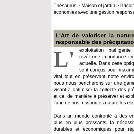
Thésaurus
>
Maison et jardin
>
Bricol
économies avec une gestion responsab
L'Art de valoriser la natu
responsable des précipitati
L'
exploitation intelligent
revêt une importance cro
actuelle. Dans cette opti
sont conçus pour maximise
vital tout en préservant notre envir
nous nous pencherons sur une gamm
visant à optimiser la collecte des pr
et ce, de manière à préserver et expl
l'une de nos ressources naturelles ess
Dans un monde confronté à des en
plus en plus pressants, la nécess
durables et économiques pour ré