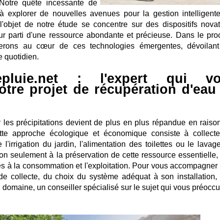
 Notre quête incessante de
à explorer de nouvelles avenues pour la gestion intelligent
l'objet de notre étude se concentre sur des dispositifs novat
eur parti d'une ressource abondante et précieuse. Dans le pro
ngerons au cœur de ces technologies émergentes, dévoilant
e quotidien.
depluie.net : l'expert qui v
tre projet de récupération d'eau
r les précipitations devient de plus en plus répandue en raiso
tte approche écologique et économique consiste à collecte
l'irrigation du jardin, l'alimentation des toilettes ou le lavag
on seulement à la préservation de cette ressource essentielle,
iés à la consommation et l'exploitation. Pour vous accompagner
de collecte, du choix du système adéquat à son installation,
 domaine, un conseiller spécialisé sur le sujet qui vous préocc