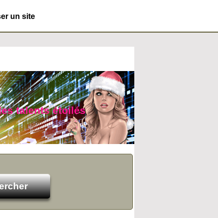
r un site
es talents étoilés