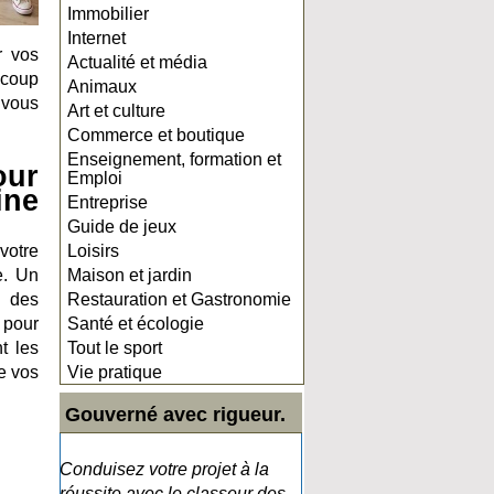
Immobilier
Internet
r vos
Actualité et média
ucoup
Animaux
 vous
Art et culture
Commerce et boutique
Enseignement, formation et
our
Emploi
ine
Entreprise
Guide de jeux
votre
Loisirs
e. Un
Maison et jardin
t des
Restauration et Gastronomie
 pour
Santé et écologie
t les
Tout le sport
e vos
Vie pratique
Gouverné avec rigueur.
Conduisez votre projet à la
réussite avec le classeur des