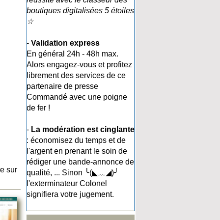
boutiques digitalisées 5 étoiles
☆
-
Validation express
En général 24h - 48h max.
Alors engagez-vous et profitez
librement des services de ce
partenaire de presse
Commandé avec une poigne
de fer !
-
La modération est cinglante
: économisez du temps et de
l'argent en prenant le soin de
rédiger une bande-annonce de
e sur
qualité, ... Sinon ╰(◣﹏◢)╯
l'exterminateur Colonel
signifiera votre jugement.