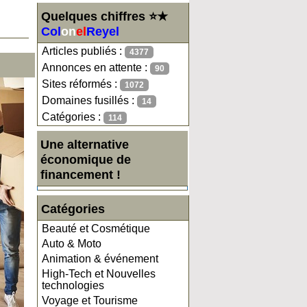
Quelques chiffres ⭐★
Col
on
el
Reyel
Articles publiés :
4377
Annonces en attente :
90
Sites réformés :
1072
Domaines fusillés :
14
Catégories :
114
Une alternative
économique de
financement !
Catégories
Beauté et Cosmétique
Auto & Moto
Animation & événement
High-Tech et Nouvelles
technologies
Voyage et Tourisme