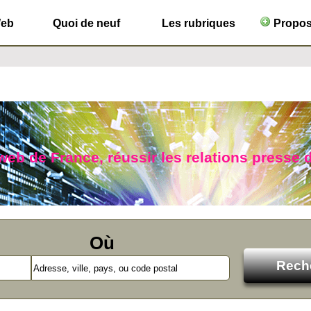
Web
Quoi de neuf
Les rubriques
Propose
b de France, réussir les relations presse d
Où