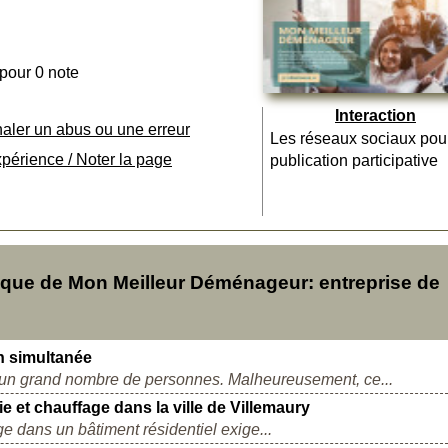
 pour 0 note
Interaction
naler un abus ou une erreur
Les réseaux sociaux pou
xpérience / Noter la page
publication participative
que de Mon Meilleur Déménageur: entreprise de
on simultanée
 un grand nombre de personnes. Malheureusement, ce...
e et chauffage dans la ville de Villemaury
ge dans un bâtiment résidentiel exige...