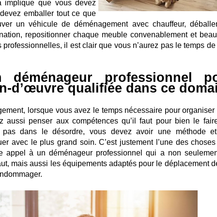
a implique que vous devez
devez emballer tout ce que
uver un véhicule de déménagement avec chauffeur, déballe
tination, repositionner chaque meuble convenablement et bea
 professionnelles, il est clair que vous n’aurez pas le temps de
n déménageur professionnel p
in-d’œuvre qualifiée dans ce doma
ment, lorsque vous avez le temps nécessaire pour organiser 
aussi penser aux compétences qu’il faut pour bien le fair
 pas dans le désordre, vous devez avoir une méthode e
quer avec le plus grand soin. C’est justement l’une des choses
ire appel à un déménageur professionnel qui a non seulemen
faut, mais aussi les équipements adaptés pour le déplacement d
 endommager.