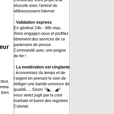
réussite avec l'amiral du
référencement Internet
-
Validation express
En général 24h - 48h max.
Alors engagez-vous et profitez
librement des services de ce
partenaire de presse
eur
Commandé avec une poigne
de fer !
-
La modération est cinglante
: économisez du temps et de
l'argent en prenant le soin de
teur.
rédiger une bande-annonce de
comme
qualité, ... Sinon ╰(◣﹏◢)╯
 bien
vous serez jugé par la cour
martiale et banni des registres
Colonel.