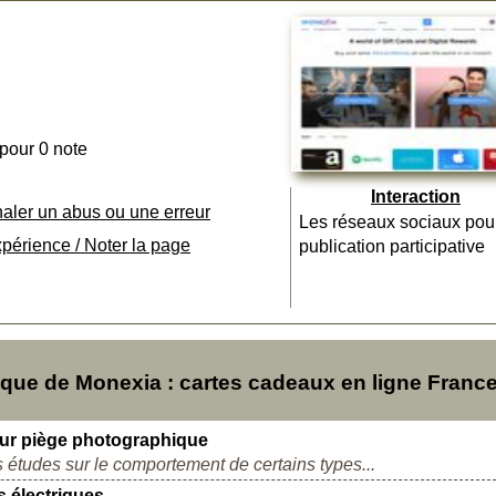
 pour 0 note
Interaction
naler un abus ou une erreur
Les réseaux sociaux pou
xpérience / Noter la page
publication participative
ue de Monexia : cartes cadeaux en ligne Franc
leur piège photographique
 études sur le comportement de certains types...
s électriques