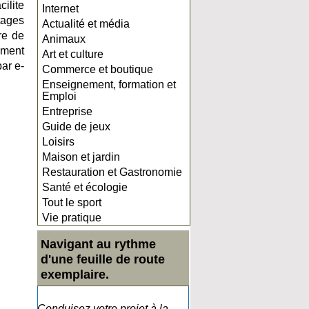
cilite
Internet
tages
Actualité et média
re de
Animaux
ement
Art et culture
ar e-
Commerce et boutique
Enseignement, formation et
Emploi
Entreprise
Guide de jeux
Loisirs
Maison et jardin
Restauration et Gastronomie
Santé et écologie
Tout le sport
Vie pratique
Navigant au rythme
d'une feuille de route
exemplaire.
Conduisez votre projet à la