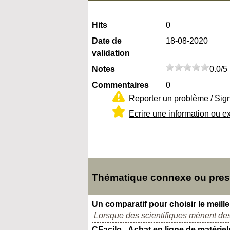
Hits
0
Date de
18-08-2020
validation
Notes
0.0/5
Commentaires
0
Reporter un problème / Sig
Ecrire une information ou e
Thématique connexe ou presq
Un comparatif pour choisir le meil
Lorsque des scientifiques mènent des
CFacilo - Achat en ligne de matériel