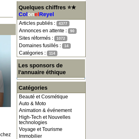
Quelques chiffres ⭐★
Col
on
el
Reyel
Articles publiés :
4377
Annonces en attente :
90
Sites réformés :
1072
Domaines fusillés :
14
Catégories :
114
Les sponsors de
l'annuaire éthique
Catégories
Beauté et Cosmétique
Auto & Moto
Animation & événement
High-Tech et Nouvelles
technologies
Voyage et Tourisme
e chez
Immobilier