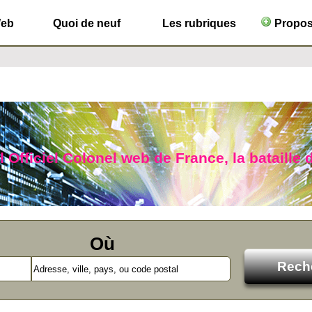
Web
Quoi de neuf
Les rubriques
Propose
 Officiel Colonel web de France, la bataille 
Où