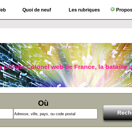
Web
Quoi de neuf
Les rubriques
Propose
 Officiel Colonel web de France, la bataille d
Où