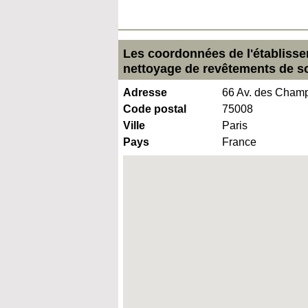
Les coordonnées de l'établisse
nettoyage de revêtements de s
Adresse
66 Av. des Cham
Code postal
75008
Ville
Paris
Pays
France