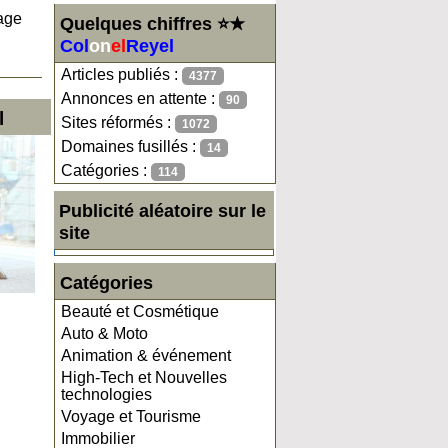
yage
Quelques chiffres ⭐★
Col
on
el
Reyel
Articles publiés :
4377
Annonces en attente :
90
l
Sites réformés :
1072
Domaines fusillés :
14
Catégories :
114
Publicité aléatoire sur le
site
Catégories
Beauté et Cosmétique
Auto & Moto
Animation & événement
High-Tech et Nouvelles
technologies
Voyage et Tourisme
Immobilier