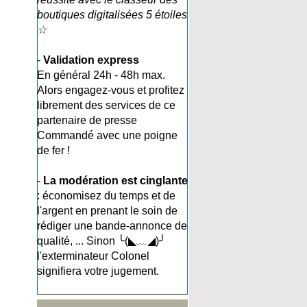
boutiques digitalisées 5 étoiles
☆
-
Validation express
En général 24h - 48h max.
Alors engagez-vous et profitez
librement des services de ce
partenaire de presse
Commandé avec une poigne
de fer !
-
La modération est cinglante
: économisez du temps et de
l'argent en prenant le soin de
rédiger une bande-annonce de
qualité, ... Sinon ╰(◣﹏◢)╯
l'exterminateur Colonel
signifiera votre jugement.