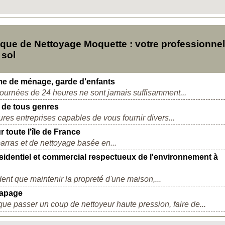
ue de Nettoyage Moquette : votre professionnel
 sol
me de ménage, garde d'enfants
journées de 24 heures ne sont jamais suffisamment...
n de tous genres
res entreprises capables de vous fournir divers...
r toute l'île de France
ras et de nettoyage basée en...
ésidentiel et commercial respectueux de l'environnement à
ident que maintenir la propreté d'une maison,...
capage
ue passer un coup de nettoyeur haute pression, faire de...