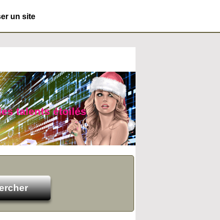
r un site
es talents étoilés