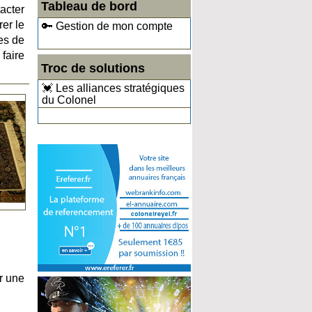
Tableau de bord
acter
er le
🔑 Gestion de mon compte
es de
faire
Troc de solutions
💓 Les alliances stratégiques
du Colonel
r une