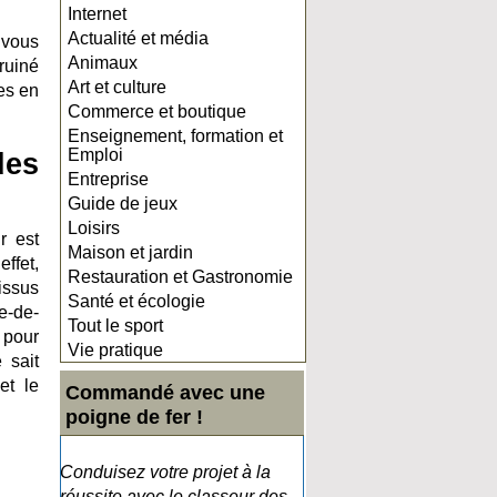
Internet
Actualité et média
 vous
Animaux
ruiné
Art et culture
es en
Commerce et boutique
Enseignement, formation et
Emploi
des
Entreprise
Guide de jeux
Loisirs
r est
Maison et jardin
effet,
Restauration et Gastronomie
issus
Santé et écologie
e-de-
Tout le sport
 pour
Vie pratique
 sait
et le
Commandé avec une
poigne de fer !
Conduisez votre projet à la
réussite avec le classeur des