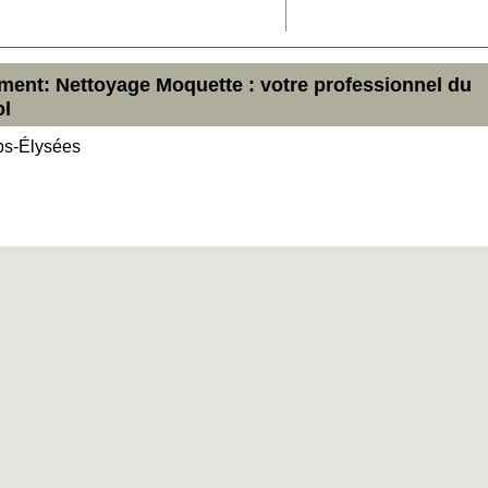
ment: Nettoyage Moquette : votre professionnel du
ol
ps-Élysées