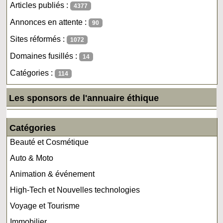
Articles publiés :
4377
Annonces en attente :
90
Sites réformés :
1072
Domaines fusillés :
14
Catégories :
114
Les sponsors de l'annuaire éthique
Catégories
Beauté et Cosmétique
Auto & Moto
Animation & événement
High-Tech et Nouvelles technologies
Voyage et Tourisme
Immobilier