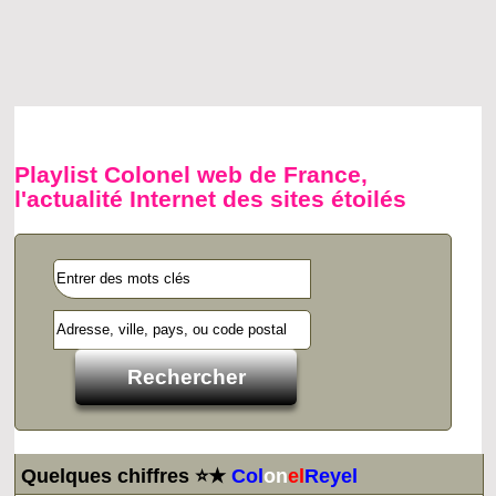
Playlist Colonel web de France,
l'actualité Internet des sites étoilés
Quelques chiffres ⭐★
Col
on
el
Reyel