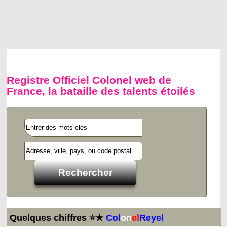
Registre Officiel Colonel web de
France, la bataille des talents étoilés
Quelques chiffres ⭐★
Col
on
el
Reyel