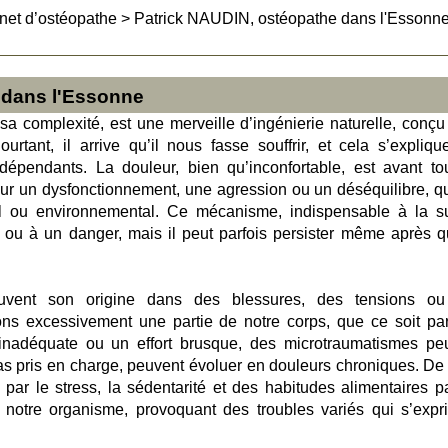
net d’ostéopathe
>
Patrick NAUDIN, ostéopathe dans l'Essonn
 dans l'Essonne
sa complexité, est une merveille d’ingénierie naturelle, conçu
urtant, il arrive qu’il nous fasse souffrir, et cela s’expliqu
dépendants. La douleur, bien qu’inconfortable, est avant to
 sur un dysfonctionnement, une agression ou un déséquilibre, q
l ou environnemental. Ce mécanisme, indispensable à la su
ou à un danger, mais il peut parfois persister même après q
ouvent son origine dans des blessures, des tensions o
tons excessivement une partie de notre corps, que ce soit pa
 inadéquate ou un effort brusque, des microtraumatismes pe
 pas pris en charge, peuvent évoluer en douleurs chroniques. De 
r le stress, la sédentarité et des habitudes alimentaires pa
er notre organisme, provoquant des troubles variés qui s’expr