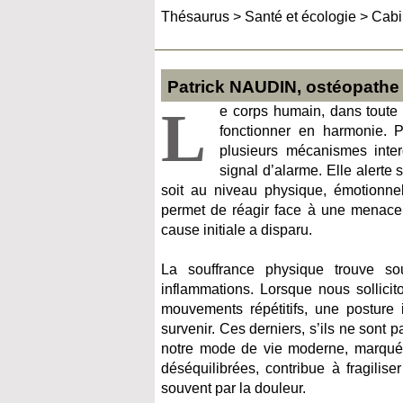
Thésaurus
>
Santé et écologie
>
Cabi
Patrick NAUDIN, ostéopathe
L
e corps humain, dans toute 
fonctionner en harmonie. Po
plusieurs mécanismes inter
signal d’alarme. Elle alerte
soit au niveau physique, émotionne
permet de réagir face à une menace 
cause initiale a disparu.
La souffrance physique trouve s
inflammations. Lorsque nous sollici
mouvements répétitifs, une posture
survenir. Ces derniers, s’ils ne sont
notre mode de vie moderne, marqué pa
déséquilibrées, contribue à fragilis
souvent par la douleur.