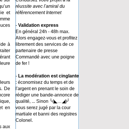
qu’un
réussite avec l'amiral du
ie et
référencement Internet
comme
ouces
-
Validation express
En général 24h - 48h max.
Alors engagez-vous et profitez
ide à
librement des services de ce
aiter
partenaire de presse
érant
Commandé avec une poigne
lleure
de fer !
-
La modération est cinglante
leurs
: économisez du temps et de
s. De
l'argent en prenant le soin de
ncore
rédiger une bande-annonce de
ique,
qualité, ... Sinon ╰(◣﹏◢)╯
et en
vous serez jugé par la cour
martiale et banni des registres
Colonel.
s aux