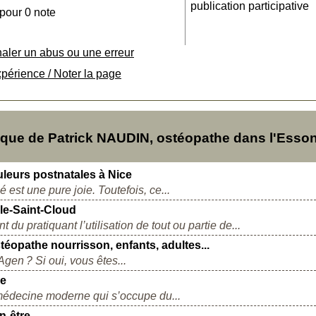
publication participative
 pour 0 note
naler un abus ou une erreur
xpérience / Noter la page
que de Patrick NAUDIN, ostéopathe dans l'Esso
uleurs postnatales à Nice
st une pure joie. Toutefois, ce...
le-Saint-Cloud
 du pratiquant l’utilisation de tout ou partie de...
téopathe nourrisson, enfants, adultes...
en ? Si oui, vous êtes...
ce
médecine moderne qui s’occupe du...
n-être