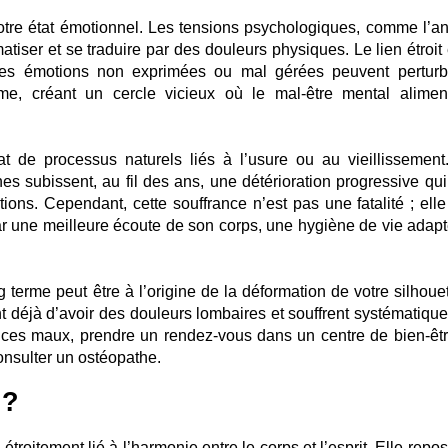
notre état émotionnel. Les tensions psychologiques, comme l’an
tiser et se traduire par des douleurs physiques. Le lien étroit 
 des émotions non exprimées ou mal gérées peuvent perturb
me, créant un cercle vicieux où le mal-être mental alimen
tat de processus naturels liés à l’usure ou au vieillissement
nes subissent, au fil des ans, une détérioration progressive qui
tions. Cependant, cette souffrance n’est pas une fatalité ; elle
r une meilleure écoute de son corps, une hygiène de vie adapt
ng terme peut être à l’origine de la déformation de votre silhoue
t déjà d’avoir des douleurs lombaires et souffrent systématiqu
 ces maux, prendre un rendez-vous dans un centre de bien-êtr
consulter un ostéopathe.
 ?
étroitement lié à l’harmonie entre le corps et l’esprit. Elle repo