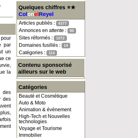
e
Quelques chiffres ⭐★
Col
on
el
Reyel
Articles publiés :
4377
Annonces en attente :
90
Sites réformés :
 pour
1072
e par
Domaines fusillés :
14
ut un
Catégories :
114
ue ce
Contenu sponsorisé
rvie,
ailleurs sur le web
ue la
Catégories
u des
Beauté et Cosmétique
r des
Auto & Moto
uvent
Animation & événement
plus,
High-Tech et Nouvelles
rfois
technologies
iment
Voyage et Tourisme
Immobilier