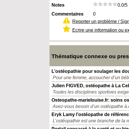
Notes
0.0/5
Commentaires
0
Reporter un problème / Sig
Ecrire une information ou e
Thématique connexe ou pres
L’ostéopathie pour soulager les do
Pour une femme, accoucher d’un bébé e
Julien FIGVED, ostéopathe à La Cel
Toutes les disciplines sportives exigent
Osteopathe-marielouise.fr: soins os
Avez-vous besoin d’un ostéopathe à Ag
Eryk Lamy l’ostéopathe de référen
L’ostéopathie est une branche de la 
Portail consacré à la santé et au bie