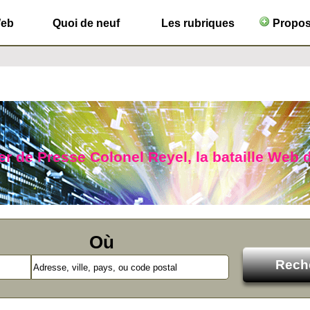
Web
Quoi de neuf
Les rubriques
Propose
r de Presse Colonel Reyel, la bataille Web d
Où