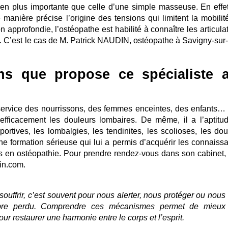
en plus importante que celle d’une simple masseuse. En effet,
 manière précise l’origine des tensions qui limitent la mobilit
n approfondie, l’ostéopathe est habilité à connaître les articula
n. C’est le cas de M. Patrick NAUDIN, ostéopathe à Savigny-sur
ns que propose ce spécialiste 
ervice des nourrissons, des femmes enceintes, des enfants… I
fficacement les douleurs lombaires. De même, il a l’aptitu
portives, les lombalgies, les tendinites, les scolioses, les dou
ne formation sérieuse qui lui a permis d’acquérir les connaiss
ées en ostéopathie. Pour prendre rendez-vous dans son cabinet,
din.com.
souffrir, c’est souvent pour nous alerter, nous protéger ou nous
ilibre perdu. Comprendre ces mécanismes permet de mieux
our restaurer une harmonie entre le corps et l’esprit.