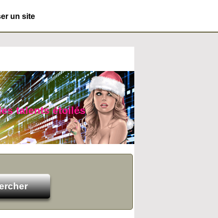
r un site
es talents étoilés