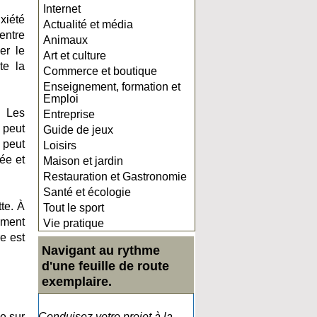
Internet
xiété
Actualité et média
entre
Animaux
er le
Art et culture
te la
Commerce et boutique
Enseignement, formation et
Emploi
. Les
Entreprise
 peut
Guide de jeux
 peut
Loisirs
ée et
Maison et jardin
Restauration et Gastronomie
Santé et écologie
tte. À
Tout le sport
ement
Vie pratique
e est
Navigant au rythme
d'une feuille de route
exemplaire.
se sur
Conduisez votre projet à la