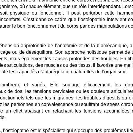
organisme, où chaque élément joue un rôle interdépendant. Lors
l soit physique ou fonctionnel, il peut perturber cette harmon
nconforts. C’est dans ce cadre que l’ostéopathie intervient 
staurer le bon fonctionnement du corps par des manipulations d
éhension approfondie de l’anatomie et de la biomécanique, a
locage ou de déséquilibre. Son approche holistique permet de tr
ts, mais également les causes profondes des troubles. En lib
des articulations, des muscles ou des tissus, il favorise une mei
imule les capacités d’autorégulation naturelles de l’organisme.
nombreux et variés. Elle soulage efficacement les dou
 de dos, les tensions cervicales ou les douleurs articulaire
fonctionnels tels que les migraines, les troubles digestifs ou e
Chez les personnes en convalescence ou souffrant de stress chron
ure un effet apaisant en relâchant les tensions accumulées 
de.
l’ostéopathe est le spécialiste qui s’occupe des problèmes lié