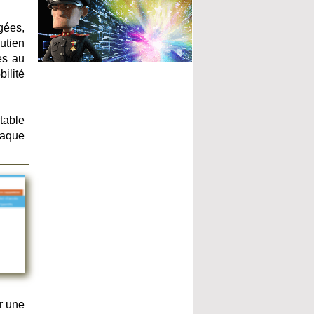
gées,
utien
es au
ilité
table
haque
r une