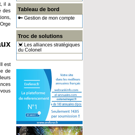
 il a
Tableau de bord
é des
tions,
🔑 Gestion de mon compte
-Orge
Troc de solutions
aux
💓 Les alliances stratégiques
du Colonel
l est
de de
leurs
ances
 vous