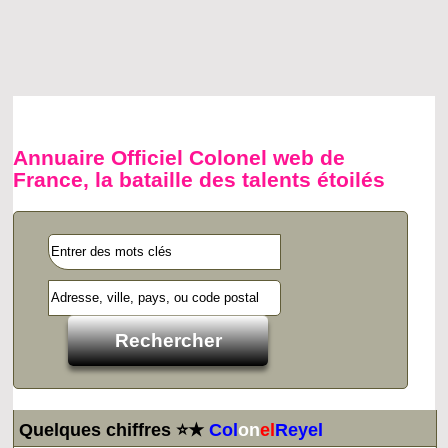
Annuaire Officiel Colonel web de
France, la bataille des talents étoilés
Quelques chiffres ⭐★
Col
on
el
Reyel