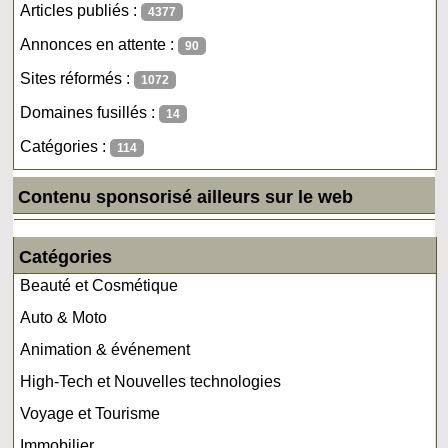
Articles publiés :
4377
Annonces en attente :
90
Sites réformés :
1072
Domaines fusillés :
14
Catégories :
114
Contenu sponsorisé ailleurs sur le web
Catégories
Beauté et Cosmétique
Auto & Moto
Animation & événement
High-Tech et Nouvelles technologies
Voyage et Tourisme
Immobilier