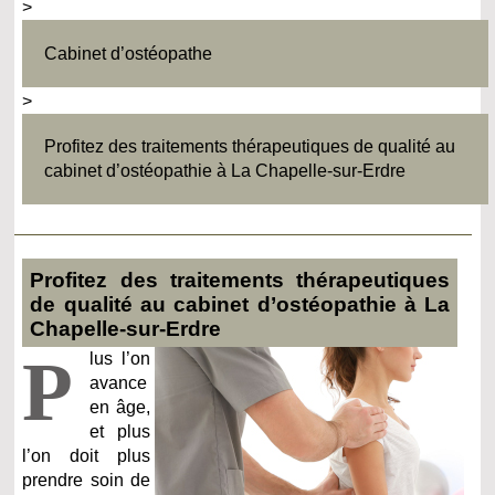
>
Cabinet d’ostéopathe
>
Profitez des traitements thérapeutiques de qualité au
cabinet d’ostéopathie à La Chapelle-sur-Erdre
Profitez des traitements thérapeutiques
de qualité au cabinet d’ostéopathie à La
Chapelle-sur-Erdre
P
lus l’on
avance
en âge,
et plus
l’on doit plus
prendre soin de