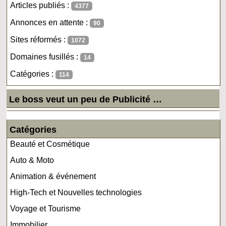
Articles publiés :
4377
Annonces en attente :
90
Sites réformés :
1072
Domaines fusillés :
14
Catégories :
114
Le boss veut un peu de Publicité …
Catégories
Beauté et Cosmétique
Auto & Moto
Animation & événement
High-Tech et Nouvelles technologies
Voyage et Tourisme
Immobilier