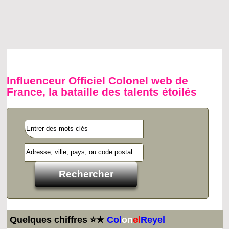
Influenceur Officiel Colonel web de
France, la bataille des talents étoilés
Quelques chiffres ⭐★
Col
on
el
Reyel