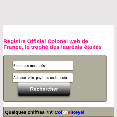
Registre Officiel Colonel web de
France, le trophé des lauréats étoilés
Quelques chiffres ⭐★
Col
on
el
Reyel