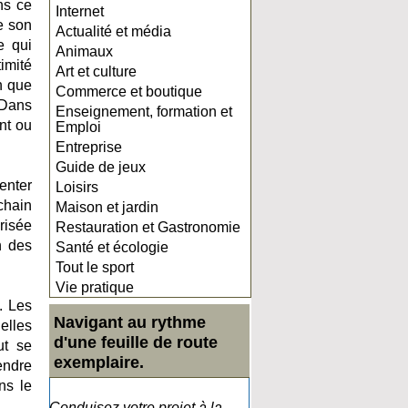
ns ce
Internet
e son
Actualité et média
e qui
Animaux
imité
Art et culture
n que
Commerce et boutique
 Dans
Enseignement, formation et
ent ou
Emploi
Entreprise
Guide de jeux
enter
Loisirs
chain
Maison et jardin
risée
Restauration et Gastronomie
n des
Santé et écologie
Tout le sport
Vie pratique
. Les
Navigant au rythme
elles
d'une feuille de route
ut se
exemplaire.
endre
ns le
Conduisez votre projet à la