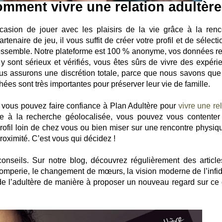
omment vivre une relation adultère
occasion de jouer avec les plaisirs de la vie grâce à la renc
artenaire de jeu, il vous suffit de créer votre profil et de sélect
ressemble. Notre plateforme est 100 % anonyme, vos données re
 y sont sérieux et vérifiés, vous êtes sûrs de vivre des expéri
ous assurons une discrétion totale, parce que nous savons que
hées sont très importantes pour préserver leur vie de famille.
, vous pouvez faire confiance à Plan Adultère pour
vivre une re
ce à la recherche géolocalisée, vous pouvez vous contenter
rofil loin de chez vous ou bien miser sur une rencontre physiq
oximité. C’est vous qui décidez !
onseils. Sur notre blog, découvrez régulièrement des article
romperie, le changement de mœurs, la vision moderne de l’infidé
 de l’adultère de manière à proposer un nouveau regard sur ce 