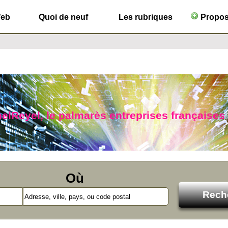
Web
Quoi de neuf
Les rubriques
Propose
nelReyel, le palmarès entreprises française
Où