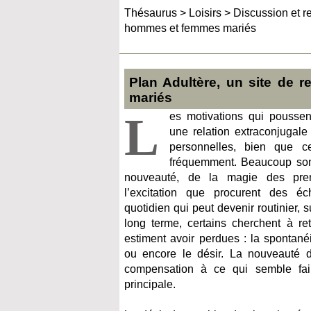
Thésaurus
>
Loisirs
>
Discussion et r
hommes et femmes mariés
Plan Adultère, un site de 
mariés
L
es motivations qui poussen
une relation extraconjugal
personnelles, bien que ce
fréquemment. Beaucoup son
nouveauté, de la magie des pre
l’excitation que procurent des é
quotidien qui peut devenir routinier, s
long terme, certains cherchent à re
estiment avoir perdues : la spontanéit
ou encore le désir. La nouveauté 
compensation à ce qui semble fair
principale.