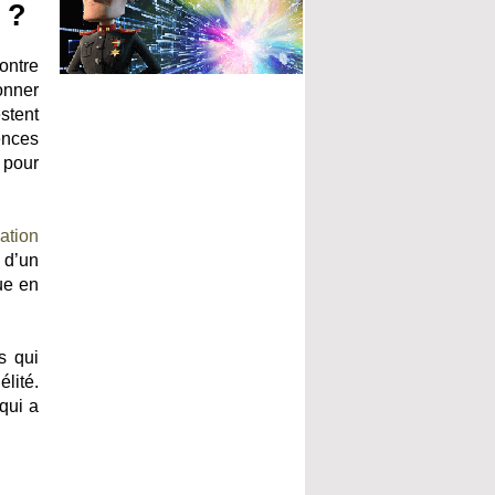
 ?
ontre
ionner
stent
ences
 pour
lation
 d’un
ue en
s qui
lité.
qui a