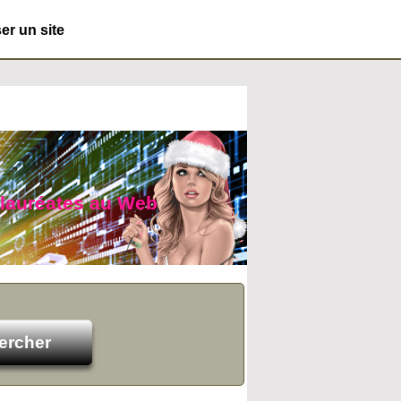
r un site
s lauréates au Web