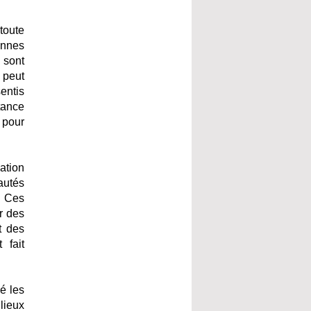
toute
onnes
 sont
 peut
entis
tance
t pour
ation
autés
. Ces
r des
t des
 fait
mé les
lieux