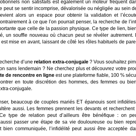
tionnels non satisfaits est également un moteur fréquent da
ne peut se sentir incomprise, dévalorisée ou négligée au sein d
evient alors un espace pour obtenir la validation et l’écout
trairement à ce que l'on pourrait penser, la recherche de l’int
ortante que celle de la passion physique. Ce type de lien, bie
erté, un souffle nouveau où chacun peut se révéler autrement.
e est mise en avant, laissant de côté les rôles habituels de par
 recherche d’une
relation extra-conjugale
? Vous souhaitez pim
ation sans lendemain ? Ne cherchez plus et découvrez votre pro
ite de rencontre en ligne
est une plateforme fiable, 100 % sécu
contrer en toute discrétion des hommes, des femmes ou bie
xtra-conjugale.
nser, beaucoup de couples mariés ET épanouis sont infidèles
ltère aussi. Les femmes prennent les devants et recherchent 
Ce type de relation peut d’ailleurs être bénéfique : on pe
is aussi passer une étape de sa vie douloureuse ou bien repr
est bien communiquée, l’infidélité peut aussi être acceptée da