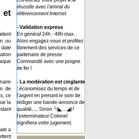
réussite avec l'amiral du
 et
référencement Internet
-
Validation express
itent
En général 24h - 48h max.
on ou
Alors engagez-vous et profitez
e
date
librement des services de ce
ation
partenaire de presse
haque
Commandé avec une poigne
de fer !
enaire
-
La modération est cinglante
on de
: économisez du temps et de
s, ce
l'argent en prenant le soin de
ar la
rédiger une bande-annonce de
stant
qualité, ... Sinon ╰(◣﹏◢)╯
l'exterminateur Colonel
signifiera votre jugement.
ate
a
ettent