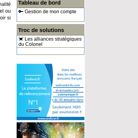
Tableau de bord
nalité
el ou
🔑 Gestion de mon compte
ir si
Troc de solutions
💓 Les alliances stratégiques
du Colonel