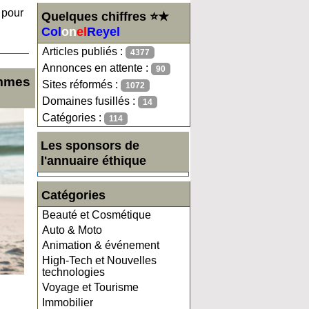
 pour
Quelques chiffres ⭐★
Col
on
el
Reyel
Articles publiés :
4377
Annonces en attente :
90
emmes
Sites réformés :
1072
Domaines fusillés :
14
Catégories :
114
Les sponsors de
l'annuaire éthique
Catégories
Beauté et Cosmétique
Auto & Moto
Animation & événement
High-Tech et Nouvelles
technologies
Voyage et Tourisme
Immobilier