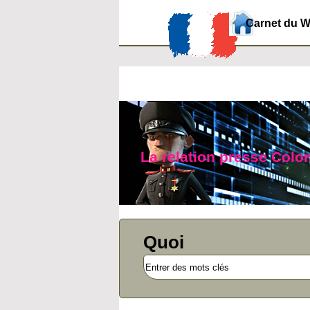
Carnet du 
La relation presse Colo
Quoi