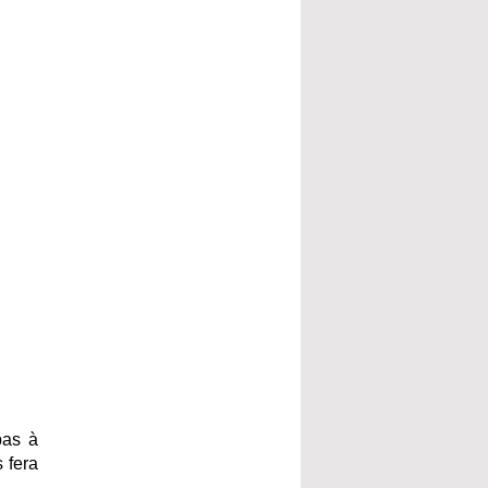
pas à
 fera