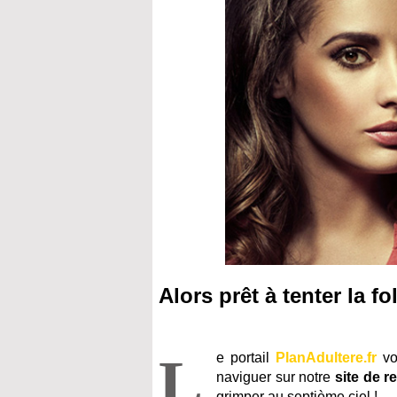
Alors prêt à tenter la fo
L
e portail
PlanAdultere.fr
vo
naviguer sur notre
site de r
grimper au septième ciel !