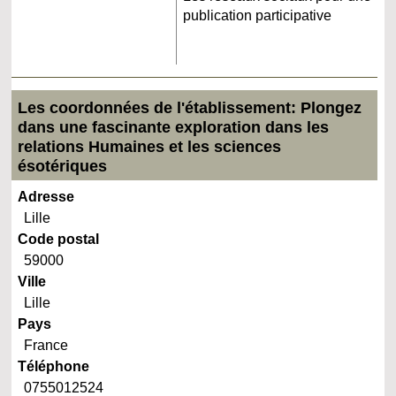
publication participative
Les coordonnées de l'établissement: Plongez
dans une fascinante exploration dans les
relations Humaines et les sciences
ésotériques
Adresse
Lille
Code postal
59000
Ville
Lille
Pays
France
Téléphone
0755012524