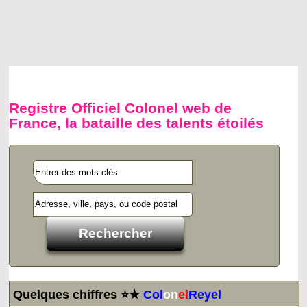
Registre Officiel Colonel web de
France, la bataille des talents étoilés
Quelques chiffres ⭐★
Col
on
el
Reyel