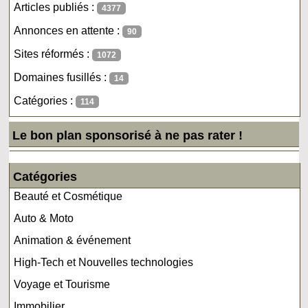
Articles publiés :
4377
Annonces en attente :
90
Sites réformés :
1072
Domaines fusillés :
14
Catégories :
114
Le bon plan sponsorisé à ne pas rater !
Catégories
Beauté et Cosmétique
Auto & Moto
Animation & événement
High-Tech et Nouvelles technologies
Voyage et Tourisme
Immobilier