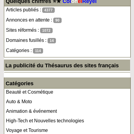
Quelques chiffres ⭐★
Col
on
el
Reyel
Articles publiés :
4377
Annonces en attente :
90
Sites réformés :
1072
Domaines fusillés :
14
Catégories :
114
La publicité du Thésaurus des sites français
Catégories
Beauté et Cosmétique
Auto & Moto
Animation & événement
High-Tech et Nouvelles technologies
Voyage et Tourisme