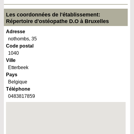
Les coordonnées de l'établissement:
Répertoire d'ostéopathe D.O à Bruxelles
Adresse
nothombs, 35
Code postal
1040
Ville
Etterbeek
Pays
Belgique
Téléphone
0483817859