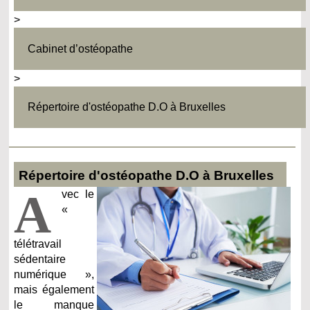
>
Cabinet d’ostéopathe
>
Répertoire d'ostéopathe D.O à Bruxelles
Répertoire d'ostéopathe D.O à Bruxelles
A
vec le
«
télétravail
sédentaire
numérique »,
mais également
le manque