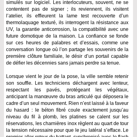
simulés sur logiciel. Les interlocuteurs, souvent, ne se
contentent pas de signer ; ils reviennent, ils visitent
l’atelier, ils effleurent la lame test recouverte d’un
thermolaquage texturé, ils interrogent la résistance aux
UV, la garantie anticorrosion, la compatibilité avec une
future domotique de la maison. La confiance se fonde
sur ces heures de palabres et d’essais, comme une
conversation longue où l’on partage les souvenirs de la
première clôture familiale, le désir d’un portail capable
de défier les décennies sans jamais perdre sa tenue.
Lorsque vient le jour de la pose, la ville semble retenir
son souffle. Les techniciens déchargent avec lenteur,
respectant les pavés, protégeant les végétaux,
anticipant la manœuvre du bras articulé qui déposera le
cadre d’un seul mouvement. Rien n’est laissé à la faveur
du hasard : le béton fibré coule exactement jusqu’au
niveau du fil à plomb, les platines se calent sur les
réservations, les charnières inox règlent au quart de tour
la tension nécessaire pour que le jeu latéral s’efface. Le
premier aller‑retour du battant, synchronisé avec le flash