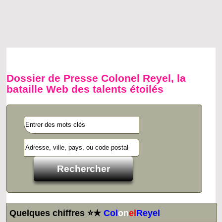
Dossier de Presse Colonel Reyel, la
bataille Web des talents étoilés
Quelques chiffres ⭐★
Col
on
el
Reyel