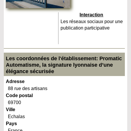
Interaction
Les réseaux sociaux pour une
publication participative
Les coordonnées de l'établissement: Promatic
Automatisme, la signature lyonnaise d’une
élégance sécurisée
Adresse
88 rue des artisans
Code postal
69700
Ville
Echalas
Pays
France