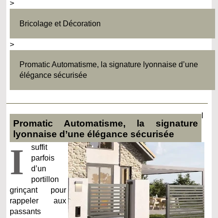
>
Bricolage et Décoration
>
Promatic Automatisme, la signature lyonnaise d’une
élégance sécurisée
l
Promatic Automatisme, la signature
lyonnaise d’une élégance sécurisée
I
suffit
parfois
d’un
portillon
grinçant pour
rappeler aux
passants