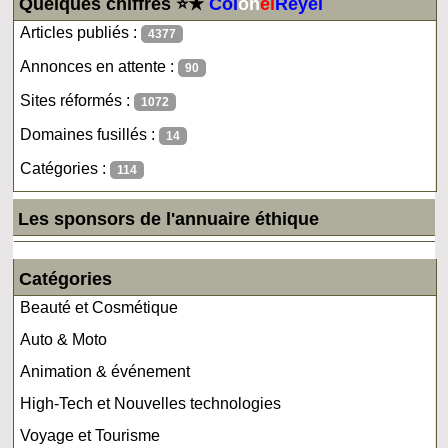
Quelques chiffres ⭐★
Col
on
el
Reyel
Articles publiés :
4377
Annonces en attente :
90
Sites réformés :
1072
Domaines fusillés :
14
Catégories :
114
Les sponsors de l'annuaire éthique
Catégories
Beauté et Cosmétique
Auto & Moto
Animation & événement
High-Tech et Nouvelles technologies
Voyage et Tourisme