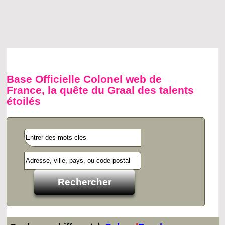
Base Officielle Colonel web de
France, la quête du Graal des talents
étoilés