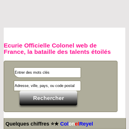
Ecurie Officielle Colonel web de
France, la bataille des talents étoilés
Quelques chiffres ⭐★
Col
on
el
Reyel