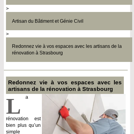
>
Artisan du Bâtiment et Génie Civil
>
Redonnez vie à vos espaces avec les artisans de la
rénovation à Strasbourg
Redonnez vie à vos espaces avec les
artisans de la rénovation à Strasbourg
L
a
rénovation est
bien plus qu’un
simple