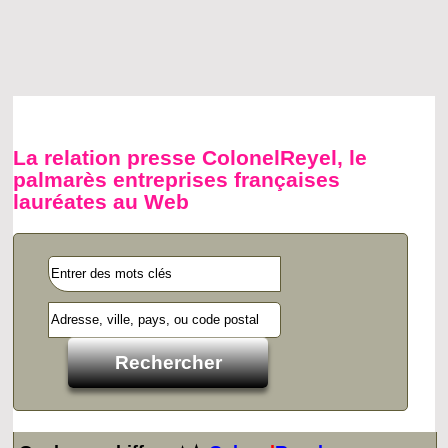
La relation presse ColonelReyel, le
palmarès entreprises françaises
lauréates au Web