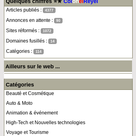
Quelques chiffres ⭐★
Col
on
el
Reyel
Articles publiés :
4377
Annonces en attente :
90
Sites réformés :
1072
Domaines fusillés :
14
Catégories :
114
Ailleurs sur le web ...
Catégories
Beauté et Cosmétique
Auto & Moto
Animation & événement
High-Tech et Nouvelles technologies
Voyage et Tourisme