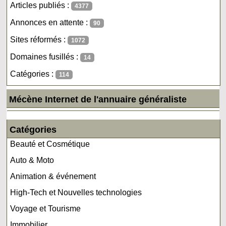
Articles publiés :
4377
Annonces en attente :
90
Sites réformés :
1072
Domaines fusillés :
14
Catégories :
114
Mécène Internet de l'annuaire généraliste
Catégories
Beauté et Cosmétique
Auto & Moto
Animation & événement
High-Tech et Nouvelles technologies
Voyage et Tourisme
Immobilier