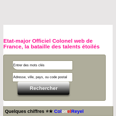
Etat-major Officiel Colonel web de
France, la bataille des talents étoilés
Quelques chiffres ⭐★
Col
on
el
Reyel