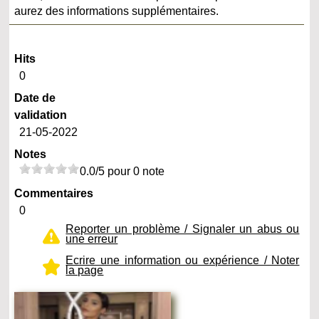
aurez des informations supplémentaires.
Hits
0
Date de
validation
21-05-2022
Notes
0.0/5 pour 0 note
Commentaires
0
Reporter un problème / Signaler un abus ou
une erreur
Ecrire une information ou expérience / Noter
la page