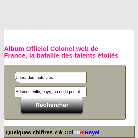
Album Officiel Colonel web de
France, la bataille des talents étoilés
Quelques chiffres ⭐★
Col
on
el
Reyel