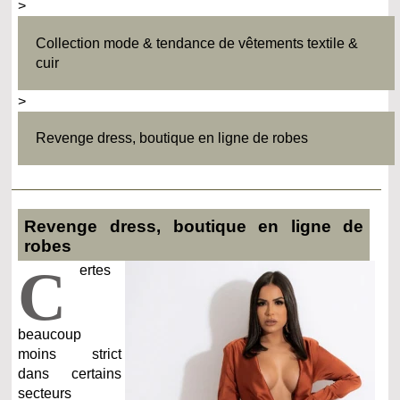
>
Collection mode & tendance de vêtements textile &
cuir
>
Revenge dress, boutique en ligne de robes
Revenge dress, boutique en ligne de
robes
C
ertes
beaucoup
moins strict
dans certains
secteurs