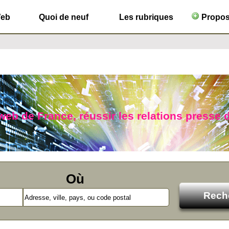
Web
Quoi de neuf
Les rubriques
Propose
b de France, réussir les relations presse d
Où