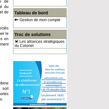
me de
té du
et de
Tableau de bord
🔑 Gestion de mon compte
ectés
er le
Troc de solutions
es en
💓 Les alliances stratégiques
ement
du Colonel
mbine
 soit
ortes
s.