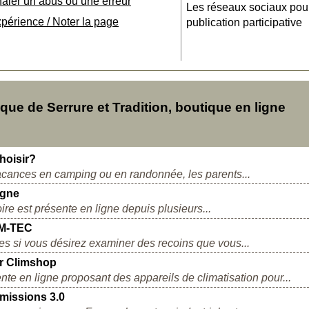
naler un abus ou une erreur
Les réseaux sociaux pou
xpérience / Noter la page
publication participative
e de Serrure et Tradition, boutique en ligne
hoisir?
vacances en camping ou en randonnée, les parents...
igne
re est présente en ligne depuis plusieurs...
GM-TEC
s si vous désirez examiner des recoins que vous...
ur Climshop
e en ligne proposant des appareils de climatisation pour...
missions 3.0