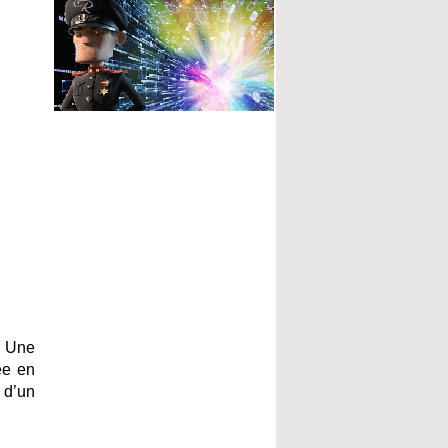
. Une
ée en
s d’un