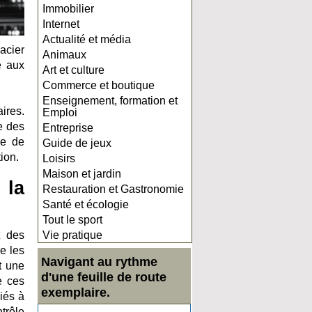
Immobilier
Internet
Actualité et média
acier
Animaux
e aux
Art et culture
Commerce et boutique
Enseignement, formation et
ires.
Emploi
e des
Entreprise
re de
Guide de jeux
ion.
Loisirs
Maison et jardin
 la
Restauration et Gastronomie
Santé et écologie
Tout le sport
t des
Vie pratique
e les
Navigant au rythme
t une
d'une feuille de route
e ces
exemplaire.
liés à
trôle