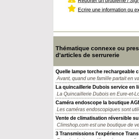
Reporter un problème / Sig
Ecrire une information ou e
Thématique connexe ou presqu
d'articles de serrurerie
Quelle lampe torche rechargeable c
Avant, quand une famille partait en 
La quincaillerie Dubois service en l
La Quincaillerie Dubois en Eure-et-Loi
Caméra endoscope la boutique A
Les caméras endoscopiques sont utile
Vente de climatisation réversible s
Climshop.com est une boutique de vent
3 Transmissions l'expérience Trans