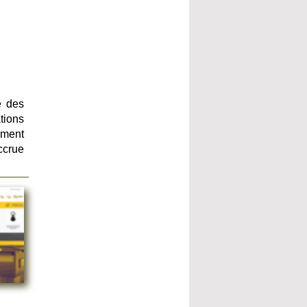
é des
ations
ement
ccrue