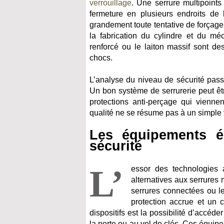
verrouillage
. Une serrure multipoints
fermeture en plusieurs endroits de 
grandement toute tentative de forçage.
la fabrication du cylindre et du mé
renforcé ou le laiton massif sont de
chocs.
L’analyse du niveau de sécurité pass
Un bon système de serrurerie peut êtr
protections anti-perçage qui viennen
qualité ne se résume pas à un simple ve
Les équipements él
sécurité
L’
essor des technologies 
alternatives aux serrures 
serrures connectées ou l
protection accrue et un c
dispositifs est la possibilité d’accéd
la perte ou au vol de clés. Ces équip