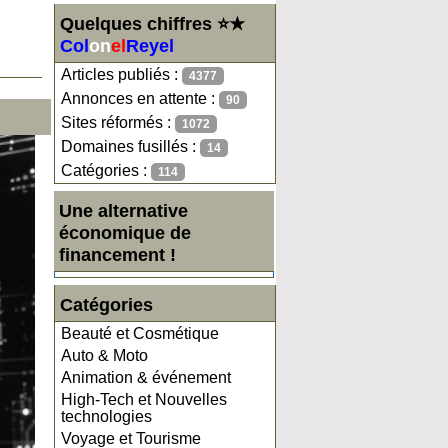
Quelques chiffres ⭐★
Col
on
el
Reyel
Articles publiés :
4377
Annonces en attente :
90
Sites réformés :
1072
Domaines fusillés :
14
Catégories :
114
Une alternative
économique de
financement !
Catégories
Beauté et Cosmétique
Auto & Moto
Animation & événement
High-Tech et Nouvelles
technologies
Voyage et Tourisme