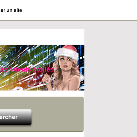
r un site
es talents étoilés