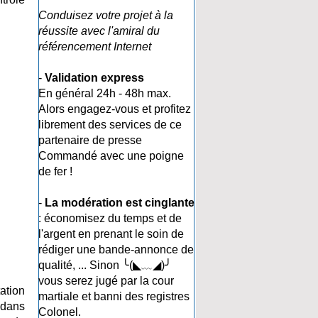
Conduisez votre projet à la
réussite avec l'amiral du
référencement Internet
-
Validation express
En général 24h - 48h max.
Alors engagez-vous et profitez
librement des services de ce
partenaire de presse
Commandé avec une poigne
de fer !
-
La modération est cinglante
: économisez du temps et de
l'argent en prenant le soin de
rédiger une bande-annonce de
qualité, ... Sinon ╰(◣﹏◢)╯
vous serez jugé par la cour
ation
martiale et banni des registres
 dans
Colonel.