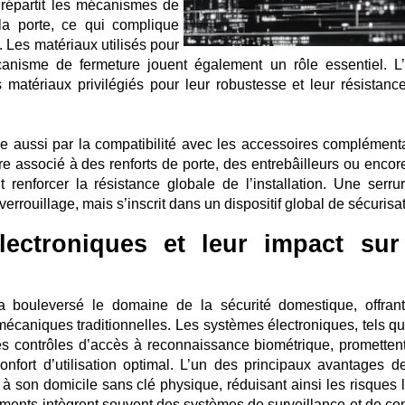
 répartit les mécanismes de
la porte, ce qui complique
 Les matériaux utilisés pour
canisme de fermeture jouent également un rôle essentiel. L’
s matériaux privilégiés pour leur robustesse et leur résistanc
e aussi par la compatibilité avec les accessoires complémenta
e associé à des renforts de porte, des entrebâilleurs ou encor
t renforcer la résistance globale de l’installation. Une serru
rrouillage, mais s’inscrit dans un dispositif global de sécurisat
ectroniques et leur impact sur
a bouleversé le domaine de la sécurité domestique, offran
mécaniques traditionnelles. Les systèmes électroniques, tels qu
es contrôles d’accès à reconnaissance biométrique, prometten
onfort d’utilisation optimal. L’un des principaux avantages d
er à son domicile sans clé physique, réduisant ainsi les risques 
ements intègrent souvent des systèmes de surveillance et de con