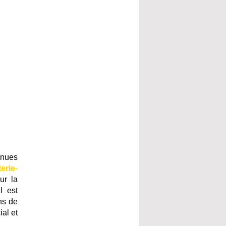
enues
erie-
ur la
l est
ns de
al et