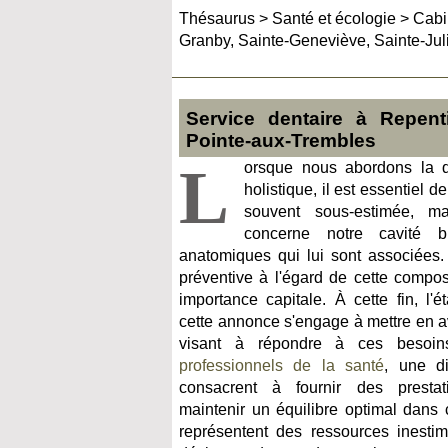
Thésaurus
>
Santé et écologie
>
Cabi
Granby, Sainte-Geneviève, Sainte-Jul
Service dentaire à Repenti
Pointe-aux-Trembles
L
orsque nous abordons la q
holistique, il est essentiel 
souvent sous-estimée, ma
concerne notre cavité b
anatomiques qui lui sont associées.
préventive à l'égard de cette compo
importance capitale. À cette fin, l'
cette annonce s'engage à mettre en a
visant à répondre à ces besoins
professionnels de la santé
, une di
consacrent à fournir des prestat
maintenir un équilibre optimal dans 
représentent des ressources inesti