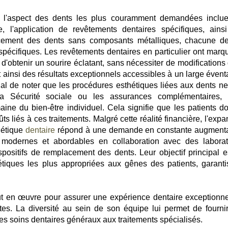
er l'aspect des dents les plus couramment demandées inclue
e, l'application de revêtements dentaires spécifiques, ains
placement des dents sans composants métalliques, chacune d
spécifiques. Les revêtements dentaires en particulier ont marq
té d'obtenir un sourire éclatant, sans nécessiter de modifications
nt ainsi des résultats exceptionnels accessibles à un large évent
ial de noter que les procédures esthétiques liées aux dents ne
a Sécurité sociale ou les assurances complémentaires, 
e du bien-être individuel. Cela signifie que les patients do
s liés à ces traitements. Malgré cette réalité financière, l'exp
hétique
dentaire
répond à une demande en constante augmenta
 modernes et abordables en collaboration avec des laborat
spositifs de remplacement des dents. Leur objectif principal e
hétiques les plus appropriées aux gênes des patients, garanti
ut en œuvre pour assurer une expérience dentaire exceptionne
rtes. La diversité au sein de son équipe lui permet de fourni
s soins dentaires généraux aux traitements spécialisés.