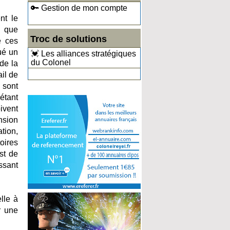
🔑 Gestion de mon compte
nt le
i que
Troc de solutions
e ces
ué un
💓 Les alliances stratégiques
du Colonel
 de la
ail de
 sont
étant
ivent
ansion
tion,
oires
st de
ssant
lle à
r une