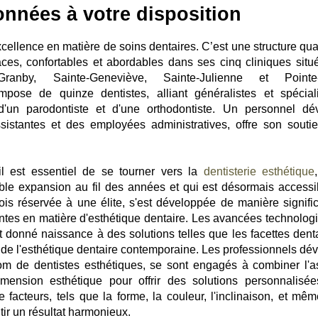
onnées à votre disposition
xcellence en matière de soins dentaires. C’est une structure qua
caces, confortables et abordables dans ses cinq cliniques situ
Granby, Sainte-Geneviève, Sainte-Julienne et Pointe
pose de quinze dentistes, alliant généralistes et spéciali
d'un parodontiste et d'une orthodontiste. Un personnel dé
istantes et des employées administratives, offre son souti
 il est essentiel de se tourner vers la
dentisterie esthétique
ble expansion au fil des années et qui est désormais accessi
efois réservée à une élite, s'est développée de manière signific
tes en matière d'esthétique dentaire. Les avancées technolog
t donné naissance à des solutions telles que les facettes denta
 de l'esthétique dentaire contemporaine. Les professionnels dé
nom de dentistes esthétiques, se sont engagés à combiner l'a
ension esthétique pour offrir des solutions personnalisées
facteurs, tels que la forme, la couleur, l'inclinaison, et mêm
tir un résultat harmonieux.