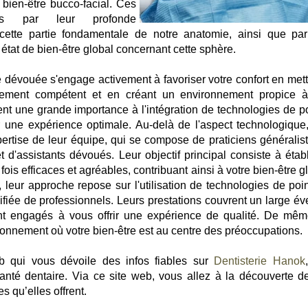
bien-être bucco-facial. Ces
isés par leur profonde
ette partie fondamentale de notre anatomie, ainsi que par
tat de bien-être global concernant cette sphère.
uipe dévouée s'engage activement à favoriser votre confort en met
utement compétent et en créant un environnement propice 
uent une grande importance à l'intégration de technologies de po
 une expérience optimale. Au-delà de l'aspect technologique,
ertise de leur équipe, qui se compose de praticiens généralist
t d'assistants dévoués. Leur objectif principal consiste à établ
fois efficaces et agréables, contribuant ainsi à votre bien-être g
 leur approche repose sur l'utilisation de technologies de poin
sifiée de professionnels. Leurs prestations couvrent un large év
ont engagés à vous offrir une expérience de qualité. De même
ironnement où votre bien-être est au centre des préoccupations.
eb qui vous dévoile des infos fiables sur
Dentisterie Hanok
santé dentaire. Via ce site web, vous allez à la découverte d
s qu’elles offrent.