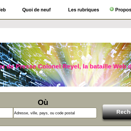
Web
Quoi de neuf
Les rubriques
Propose
r de Presse Colonel Reyel, la bataille Web d
Où