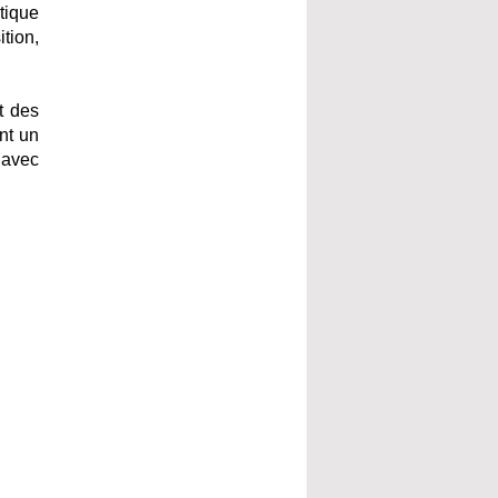
tique
tion,
t des
nt un
t avec