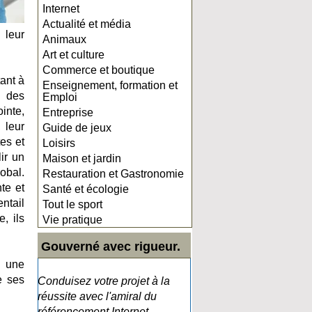
Internet
Actualité et média
 leur
Animaux
Art et culture
Commerce et boutique
tant à
Enseignement, formation et
à des
Emploi
inte,
Entreprise
 leur
Guide de jeux
es et
Loisirs
ir un
Maison et jardin
lobal.
Restauration et Gastronomie
te et
Santé et écologie
entail
Tout le sport
, ils
Vie pratique
Gouverné avec rigueur.
, une
e ses
Conduisez votre projet à la
réussite avec l'amiral du
référencement Internet