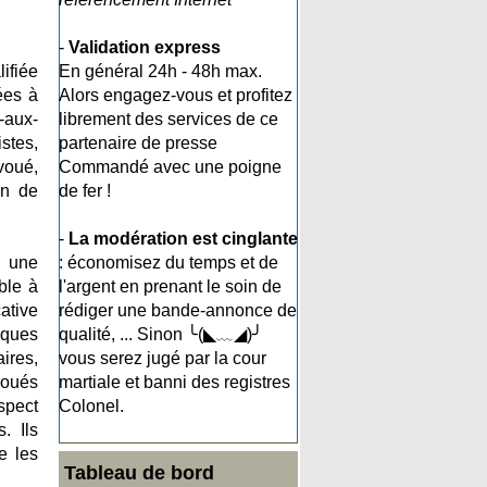
-
Validation express
lifiée
En général 24h - 48h max.
ées à
Alors engagez-vous et profitez
-aux-
librement des services de ce
stes,
partenaire de presse
voué,
Commandé avec une poigne
en de
de fer !
-
La modération est cinglante
, une
: économisez du temps et de
ble à
l'argent en prenant le soin de
ative
rédiger une bande-annonce de
iques
qualité, ... Sinon ╰(◣﹏◢)╯
ires,
vous serez jugé par la cour
voués
martiale et banni des registres
spect
Colonel.
. Ils
e les
Tableau de bord