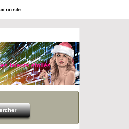
r un site
es talents étoilés