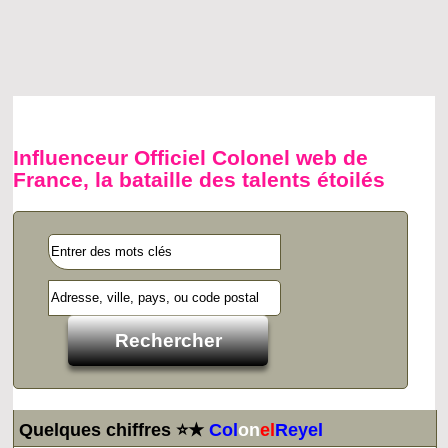
Influenceur Officiel Colonel web de
France, la bataille des talents étoilés
Quelques chiffres ⭐★
Col
on
el
Reyel