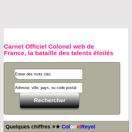
Carnet Officiel Colonel web de
France, la bataille des talents étoilés
Quelques chiffres ⭐★
Col
on
el
Reyel