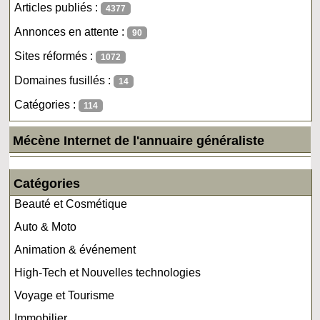
Articles publiés :
4377
Annonces en attente :
90
Sites réformés :
1072
Domaines fusillés :
14
Catégories :
114
Mécène Internet de l'annuaire généraliste
Catégories
Beauté et Cosmétique
Auto & Moto
Animation & événement
High-Tech et Nouvelles technologies
Voyage et Tourisme
Immobilier