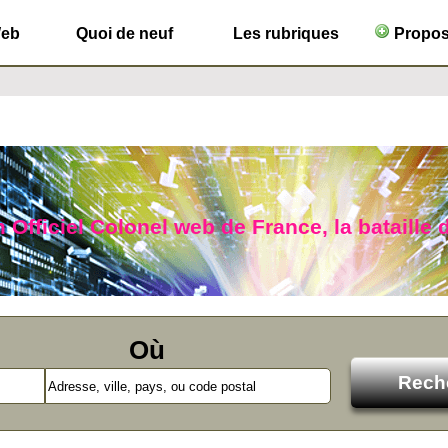
Web
Quoi de neuf
Les rubriques
Propose
Officiel Colonel web de France, la bataille d
Où