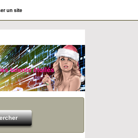
r un site
es talents étoilés