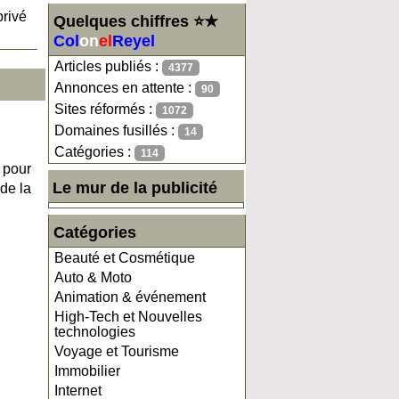
privé
Quelques chiffres ⭐★
Col
on
el
Reyel
Articles publiés :
4377
Annonces en attente :
90
Sites réformés :
1072
Domaines fusillés :
14
Catégories :
114
 pour
Le mur de la publicité
 de la
Catégories
Beauté et Cosmétique
Auto & Moto
Animation & événement
High-Tech et Nouvelles
technologies
Voyage et Tourisme
Immobilier
Internet