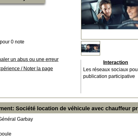
 pour 0 note
naler un abus ou une erreur
Interaction
xpérience / Noter la page
Les réseaux sociaux pou
publication participative
ment: Société location de véhicule avec chauffeur pr
Général Garbay
poule