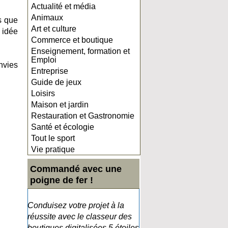
Actualité et média
Animaux
as que
Art et culture
 idée
Commerce et boutique
Enseignement, formation et
Emploi
nvies
Entreprise
Guide de jeux
Loisirs
Maison et jardin
Restauration et Gastronomie
Santé et écologie
Tout le sport
Vie pratique
Commandé avec une
poigne de fer !
Conduisez votre projet à la
réussite avec le classeur des
boutiques digitalisées 5 étoiles