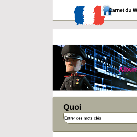
Carnet du 
Album 
Quoi