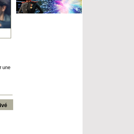
r une
ivé