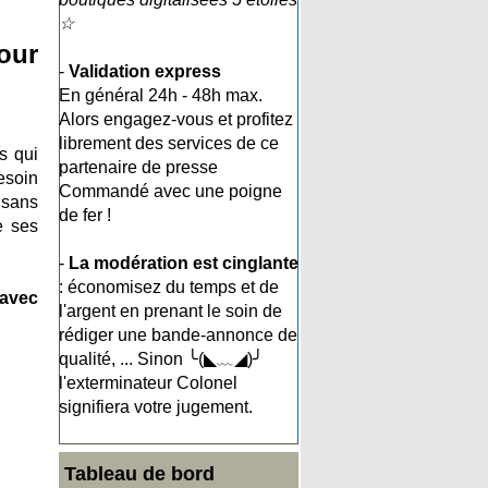
☆
our
-
Validation express
En général 24h - 48h max.
Alors engagez-vous et profitez
librement des services de ce
s qui
partenaire de presse
esoin
Commandé avec une poigne
 sans
de fer !
e ses
-
La modération est cinglante
: économisez du temps et de
avec
l'argent en prenant le soin de
rédiger une bande-annonce de
qualité, ... Sinon ╰(◣﹏◢)╯
l'exterminateur Colonel
signifiera votre jugement.
Tableau de bord