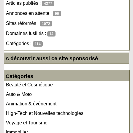
Articles publiés :
4377
Annonces en attente :
90
Sites réformés :
1072
Domaines fusillés :
14
Catégories :
114
A découvrir aussi ce site sponsorisé
Catégories
Beauté et Cosmétique
Auto & Moto
Animation & événement
High-Tech et Nouvelles technologies
Voyage et Tourisme
Immobilier