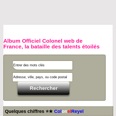
Album Officiel Colonel web de
France, la bataille des talents étoilés
Quelques chiffres ⭐★
Col
on
el
Reyel