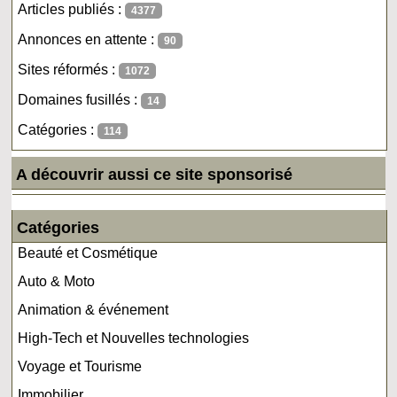
Articles publiés :
4377
Annonces en attente :
90
Sites réformés :
1072
Domaines fusillés :
14
Catégories :
114
A découvrir aussi ce site sponsorisé
Catégories
Beauté et Cosmétique
Auto & Moto
Animation & événement
High-Tech et Nouvelles technologies
Voyage et Tourisme
Immobilier