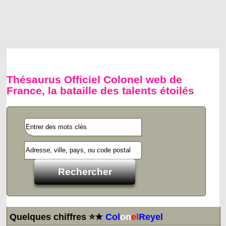
Thésaurus Officiel Colonel web de
France, la bataille des talents étoilés
Quelques chiffres ⭐★
Col
on
el
Reyel