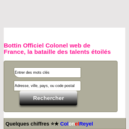
Bottin Officiel Colonel web de
France, la bataille des talents étoilés
Quelques chiffres ⭐★
Col
on
el
Reyel