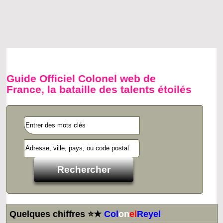
Guide Officiel Colonel web de
France, la bataille des talents étoilés
Quelques chiffres ⭐★
Col
on
el
Reyel