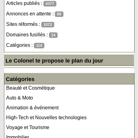
Articles publiés :
4377
Annonces en attente :
90
Sites réformés :
1072
Domaines fusillés :
14
Catégories :
114
Le Colonel te propose le plan du jour
Catégories
Beauté et Cosmétique
Auto & Moto
Animation & événement
High-Tech et Nouvelles technologies
Voyage et Tourisme
Immobilier