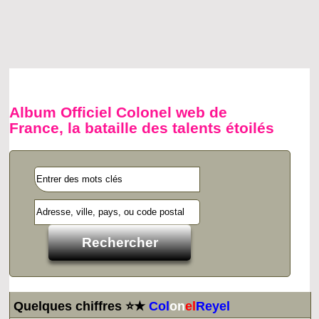
Album Officiel Colonel web de
France, la bataille des talents étoilés
Quelques chiffres ⭐★
Col
on
el
Reyel