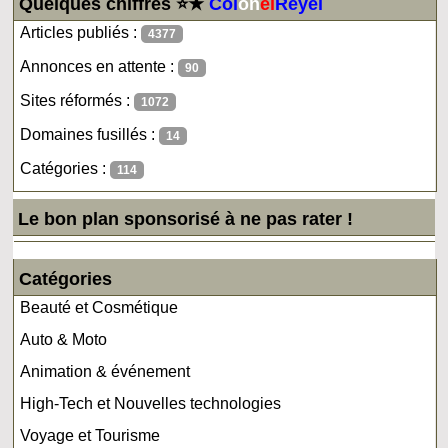
Quelques chiffres ⭐★
Col
on
el
Reyel
Articles publiés :
4377
Annonces en attente :
90
Sites réformés :
1072
Domaines fusillés :
14
Catégories :
114
Le bon plan sponsorisé à ne pas rater !
Catégories
Beauté et Cosmétique
Auto & Moto
Animation & événement
High-Tech et Nouvelles technologies
Voyage et Tourisme