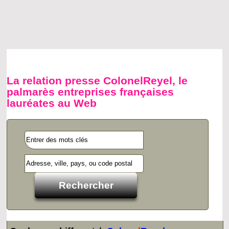
La relation presse ColonelReyel, le
palmarès entreprises françaises
lauréates au Web